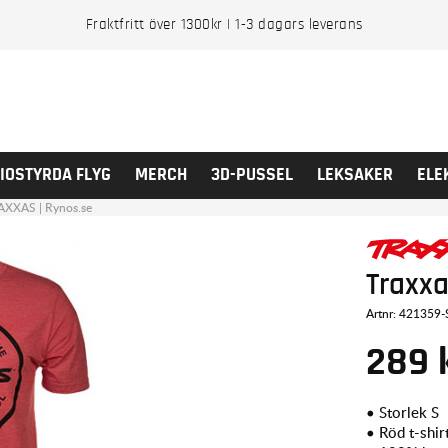
Fraktfritt över 1300kr | 1-3 dagars leverans
IOSTYRDA FLYG
MERCH
3D-PUSSEL
LEKSAKER
ELE
RAXXAS | Rynos.se
Traxxa
Artnr:
421359-
289
• Storlek S
• Röd t-shir