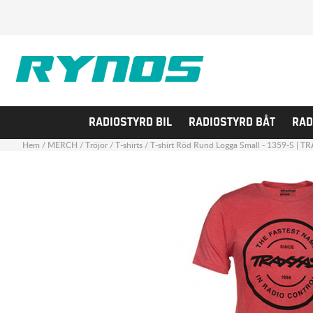
RADIOSTYRD BIL
RADIOSTYRD BÅT
RAD
Hem
/
MERCH
/
Tröjor
/
T-shirts
/
T-shirt Röd Rund Logga Small - 1359-S | T