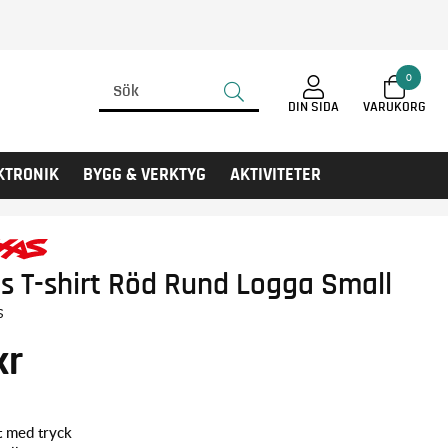
0
DIN SIDA
KTRONIK
BYGG & VERKTYG
AKTIVITETER
s T-shirt Röd Rund Logga Small
S
kr
t med tryck