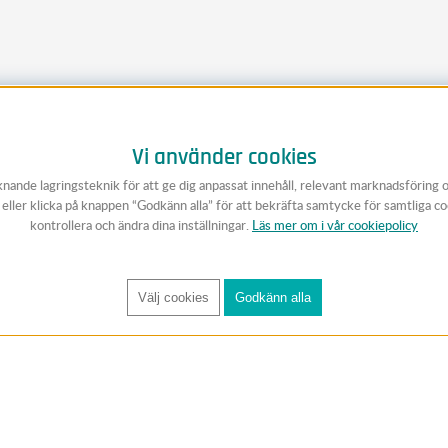
Vi använder cookies
knande lagringsteknik för att ge dig anpassat innehåll, relevant marknadsföring 
v eller klicka på knappen “Godkänn alla” för att bekräfta samtycke för samtliga c
kontrollera och ändra dina inställningar.
Läs mer om i vår cookiepolicy
Välj cookies
Godkänn alla
FÅ RYNOS NYHETSBREV