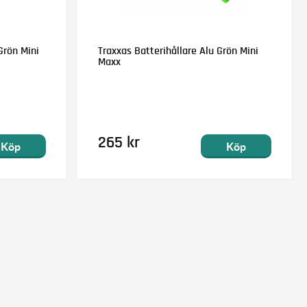
Grön Mini
Traxxas Batterihållare Alu Grön Mini
Maxx
265 kr
Köp
Köp