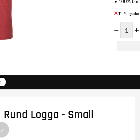
• 100% bom
R
öd Rund Logga - Small