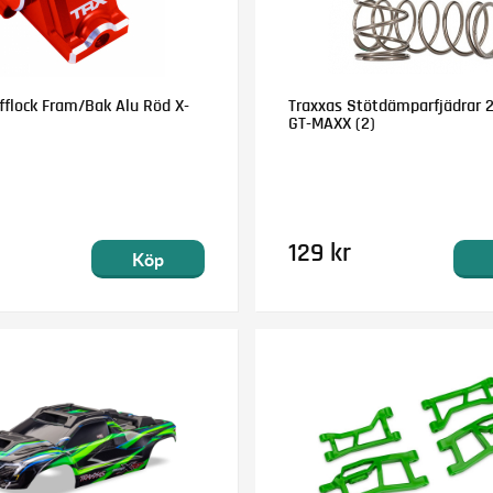
fflock Fram/Bak Alu Röd X-
Traxxas Stötdämparfjädrar 
GT-MAXX (2)
129 kr
Köp