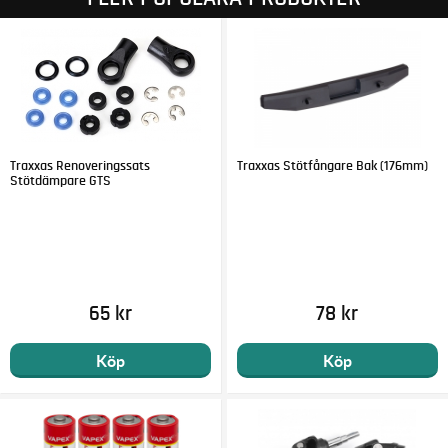
Traxxas Renoveringssats
Traxxas Stötfångare Bak (176mm)
Stötdämpare GTS
65 kr
78 kr
Köp
Köp