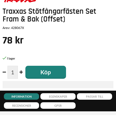
Traxxas Stötfångarfästen Set
Fram & Bak (Offset)
Artnr:
428067X
78
kr
Köp
INFORMATION
EGENSKAPER
PASSAR TILL
RECENSIONER
GPSR