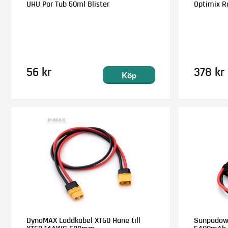
UHU Por Tub 50ml Blister
Optimix Ra
56 kr
378 kr
Köp
DynoMAX Laddkabel XT60 Hane till
Sunpadow L