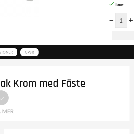
SIONER
GPSR
Bak Krom med Fäste
A MER