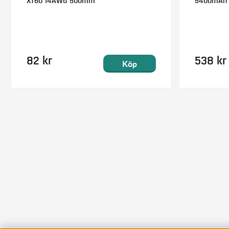
XT60 14AWG 500mm
5400mAh 
82 kr
538 kr
Köp