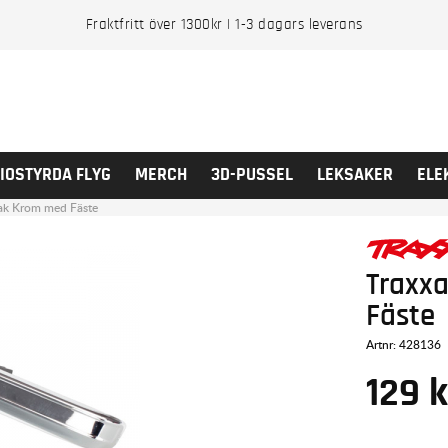
Fraktfritt över 1300kr | 1-3 dagars leverans
IOSTYRDA FLYG
MERCH
3D-PUSSEL
LEKSAKER
ELE
Bak Krom med Fäste
Traxx
Fäste
Artnr:
428136
129
k