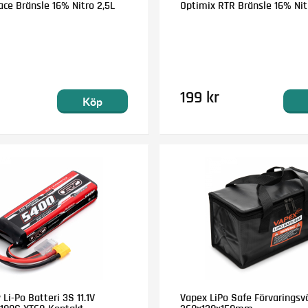
ce Bränsle 16% Nitro 2,5L
Optimix RTR Bränsle 16% Nitr
199 kr
Köp
i-Po Batteri 3S 11.1V
Vapex LiPo Safe Förvaringsv