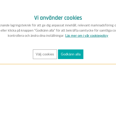
Vi använder cookies
knande lagringsteknik för att ge dig anpassat innehåll, relevant marknadsföring 
v eller klicka på knappen “Godkänn alla” för att bekräfta samtycke för samtliga c
kontrollera och ändra dina inställningar.
Läs mer om i vår cookiepolicy
Välj cookies
Godkänn alla
FÅ RYNOS NYHETSBREV
Anmäl