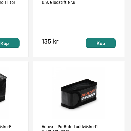
o 1 liter
O.S. Glödstift Nr.8
135 kr
Köp
Köp
äska-E
Vapex LiPo-Safe Laddväska-D