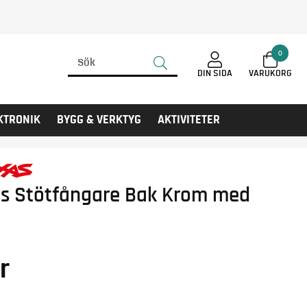
0
DIN SIDA
KTRONIK
BYGG & VERKTYG
AKTIVITETER
as Stötfångare Bak Krom med
r