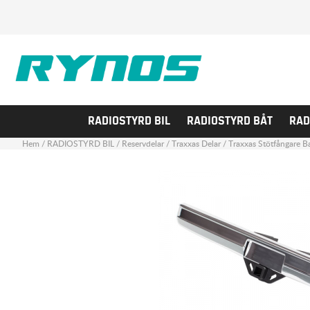
RADIOSTYRD BIL
RADIOSTYRD BÅT
RAD
Hem
/
RADIOSTYRD BIL
/
Reservdelar
/
Traxxas Delar
/
Traxxas Stötfångare 