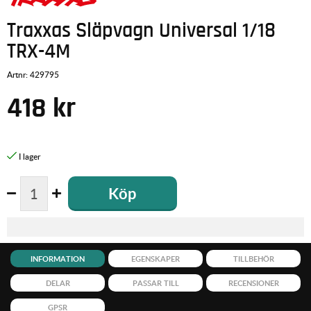
Traxxas Släpvagn Universal 1/18
TRX-4M
Artnr:
429795
418
kr
Köp
INFORMATION
EGENSKAPER
TILLBEHÖR
DELAR
PASSAR TILL
RECENSIONER
GPSR