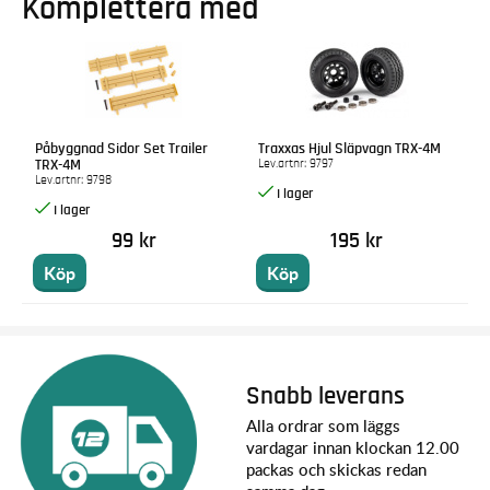
Komplettera med
Påbyggnad Sidor Set Trailer
Traxxas Hjul Släpvagn TRX-4M
Lev.artnr:
9797
TRX-4M
Lev.artnr:
9798
99 kr
195 kr
Köp
Köp
Snabb leverans
Alla ordrar som läggs
vardagar innan klockan 12.00
packas och skickas redan