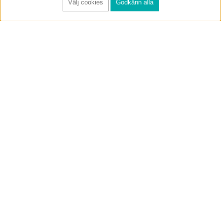
Välj cookies
Godkänn alla
FÅ RYNOS NYHETSBREV
Anmäl
BUTIK & RC-BANA
Öppet i butiken 13-18 måndag-fredag och 10-14 lördag. (Stängt
röda helgdagar).
Annelundsgatan 17B, 749 40 Enköping
service@rynos.se
0171-305 80