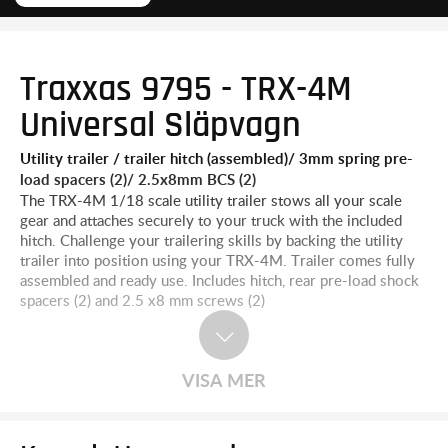
Traxxas 9795 - TRX-4M
Universal Släpvagn
Utility trailer / trailer hitch (assembled)/ 3mm spring pre-
load spacers (2)/ 2.5x8mm BCS (2)
The TRX-4M 1/18 scale utility trailer stows all your scale
gear and attaches securely to your truck with the included
hitch. Challenge your trailering skills by backing the utility
trailer into position using your TRX-4M. Trailer comes fully
assembled and ready use. Includes hitch, rear pre-load shock
spacers (2) and 2.5 x8 mm screws (2)
VISA MER