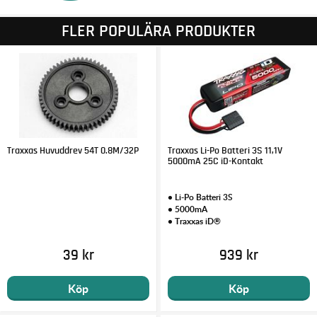
FLER POPULÄRA PRODUKTER
Traxxas Huvuddrev 54T 0.8M/32P
Traxxas Li-Po Batteri 3S 11,1V
5000mA 25C iD-Kontakt
• Li-Po Batteri 3S
• 5000mA
• Traxxas iD®
39 kr
939 kr
Köp
Köp