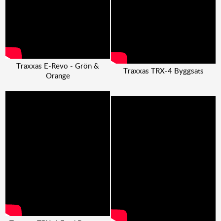
Traxxas E-Revo - Grön &
Traxxas TRX-4 Byggsats
Orange