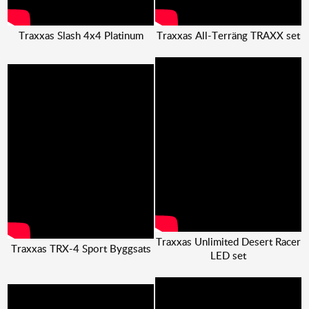
Traxxas Slash 4x4 Platinum
Traxxas All-Terräng TRAXX set
Traxxas Unlimited Desert Racer
Traxxas TRX-4 Sport Byggsats
LED set