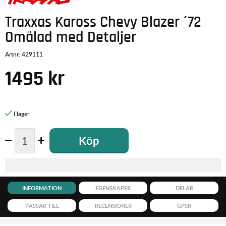
Traxxas Kaross Chevy Blazer ´72
Omålad med Detaljer
Artnr:
429111
1495
kr
Köp
INFORMATION
EGENSKAPER
DELAR
PASSAR TILL
RECENSIONER
GPSR