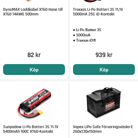
DynoMAX Laddkabel XT60 Hane till
Traxxas Li-Po Batteri 3S 11,1V
XT60 14AWG 500mm
5000mA 25C iD-Kontakt
• Li-Po Batteri 3S
• 5000mA
• Traxxas iD®
82 kr
939 kr
Köp
Köp
Sunpadow Li-Po Batteri 3S 11.1V
Vapex LiPo Safe Förvaringsväska-E
5400mAh 100C XT60-Kontakt
260x130x150mm