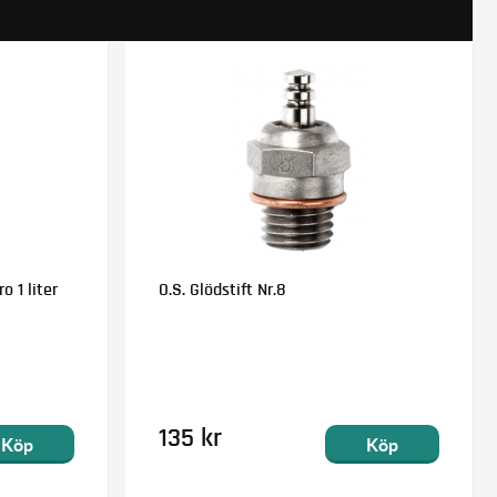
o 1 liter
O.S. Glödstift Nr.8
135 kr
Köp
Köp