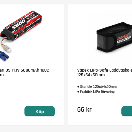
eri 3S 11,1V 5800mAh 100C
Vapex LiPo-Safe Laddväska-
akt
125x64x50mm
• Storlek: 125x64x50mm
• Praktisk LiPo förvaring
66 kr
Köp