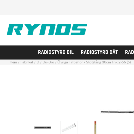
RADIOSTYRD BIL
RADIOSTYRD BÅT
RAD
Hem
/
Fabrikat
/
D
/
Du-Bro
/
Övriga Tillbehör
/
Stötstång 30cm link 2-56 (5)