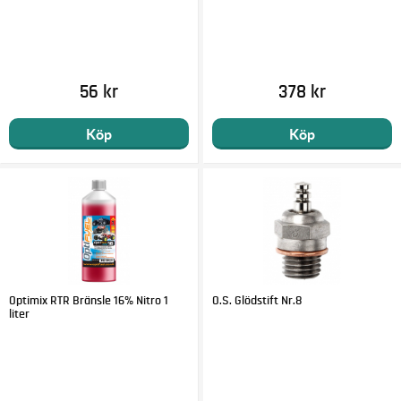
56 kr
378 kr
Köp
Köp
Optimix RTR Bränsle 16% Nitro 1
O.S. Glödstift Nr.8
liter