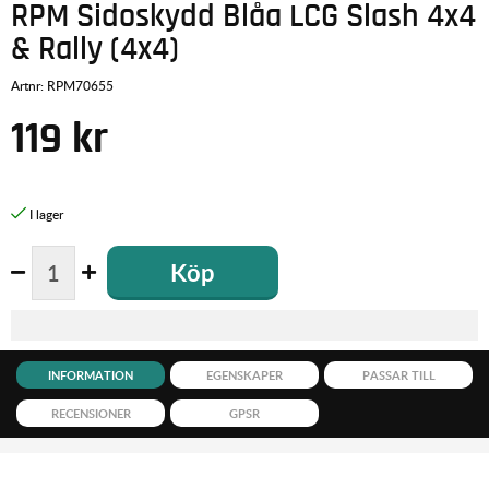
RPM Sidoskydd Blåa LCG Slash 4x4
& Rally (4x4)
Artnr:
RPM70655
119
kr
Köp
INFORMATION
EGENSKAPER
PASSAR TILL
RECENSIONER
GPSR