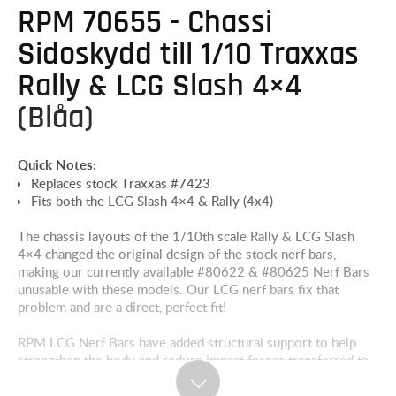
RPM 70655 - Chassi
Sidoskydd till 1/10 Traxxas
Rally & LCG Slash 4×4
(Blåa)
Quick Notes:
Replaces stock Traxxas #7423
Fits both the LCG Slash 4×4 & Rally (4x4)
The chassis layouts of the 1/10th scale Rally & LCG Slash
4×4 changed the original design of the stock nerf bars,
making our currently available #80622 & #80625 Nerf Bars
unusable with these models. Our LCG nerf bars fix that
problem and are a direct, perfect fit!
RPM LCG Nerf Bars have added structural support to help
strengthen the body and reduce impact forces transferred to
the chassis. The additional cross bracing optimizes the
rigidity while absorbing additional impact energy anything