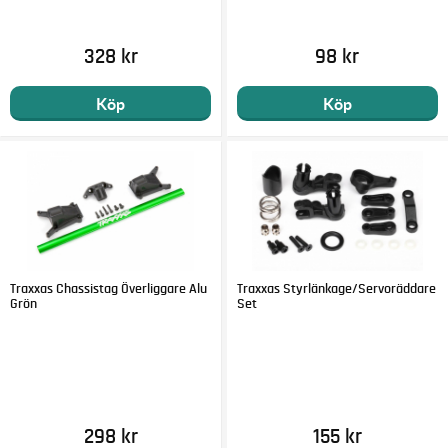
328 kr
98 kr
Köp
Köp
Traxxas Chassistag Överliggare Alu
Traxxas Styrlänkage/Servoräddare
Grön
Set
298 kr
155 kr