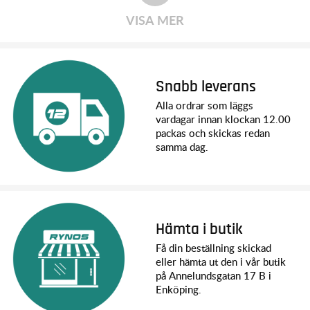
less than RPM would have crumpled under!
VISA MER
RPM Nerf Bars are stock replacement parts and work with all
stock Traxxas chassis running Traxxas #7423 nerf bars. RPM
Nerf Bars are proudly made in the USA, molded in either blue
or black from our engineering grade nylons.
Snabb leverans
Alla ordrar som läggs
vardagar innan klockan 12.00
packas och skickas redan
samma dag.
Hämta i butik
Få din beställning skickad
eller hämta ut den i vår butik
på Annelundsgatan 17 B i
Enköping.