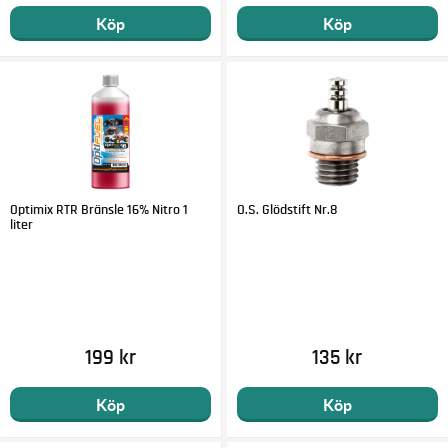
Köp
Köp
Optimix RTR Bränsle 16% Nitro 1
O.S. Glödstift Nr.8
liter
199 kr
135 kr
Köp
Köp