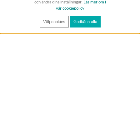
och ändra dina inställningar.
Läs mer om i
vår cookiepolicy
Välj cookies
Godkänn alla
FÅ RYNOS NYHETSBREV
Anmäl
BUTIK & RC-BANA
Öppet i butiken 13-18 måndag-fredag och 10-14 lördag. (Stängt
röda helgdagar).