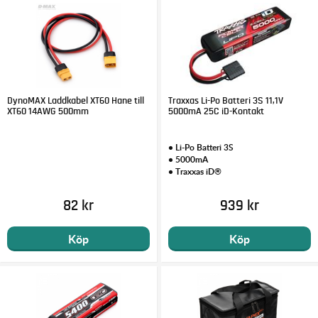
DynoMAX Laddkabel XT60 Hane till
Traxxas Li-Po Batteri 3S 11,1V
XT60 14AWG 500mm
5000mA 25C iD-Kontakt
• Li-Po Batteri 3S
• 5000mA
• Traxxas iD®
82 kr
939 kr
Köp
Köp