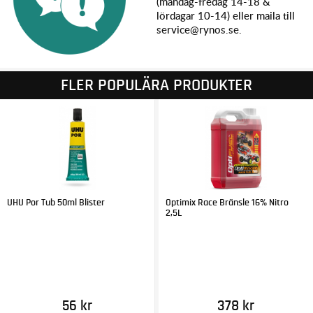
(måndag-fredag 14-18 &
lördagar 10-14) eller maila till
service@rynos.se.
FLER POPULÄRA PRODUKTER
UHU Por Tub 50ml Blister
Optimix Race Bränsle 16% Nitro
2,5L
56 kr
378 kr