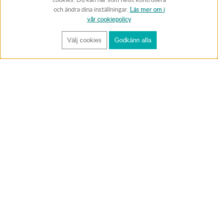
och ändra dina inställningar.
Läs mer om i
vår cookiepolicy
Välj cookies
Godkänn alla
FÅ RYNOS NYHETSBREV
Anmäl
BUTIK & RC-BANA
Öppet i butiken 13-18 måndag-fredag och 10-14 lördag. (Stängt
röda helgdagar).