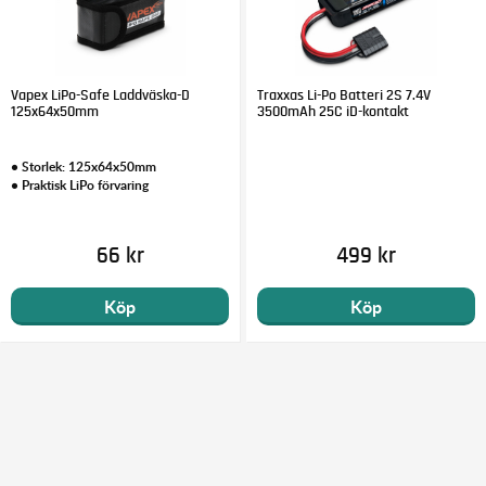
Vapex LiPo-Safe Laddväska-D
Traxxas Li-Po Batteri 2S 7.4V
125x64x50mm
3500mAh 25C iD-kontakt
• Storlek: 125x64x50mm
• Praktisk LiPo förvaring
66 kr
499 kr
Köp
Köp