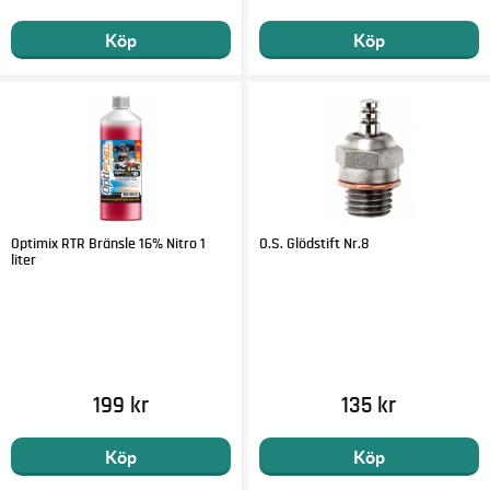
Köp
Köp
Optimix RTR Bränsle 16% Nitro 1
O.S. Glödstift Nr.8
liter
199 kr
135 kr
Köp
Köp