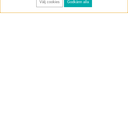
Välj cookies
Godkänn alla
FÅ RYNOS NYHETSBREV
Anmäl
BUTIK & RC-BANA
Öppet i butiken 13-18 måndag-fredag och 10-14 lördag. (Stängt
röda helgdagar).
Annelundsgatan 17B, 749 40 Enköping
service@rynos.se
0171-305 80