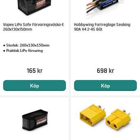
Vapex LiPo Safe Förvaringsväska-E
Hobbywing Fartreglage Seaking
260x130x150mm
90A V4 2-4S Båt
• Storlek: 260x130x150mm
• Praktisk LiPo förvaring
165 kr
698 kr
Köp
Köp