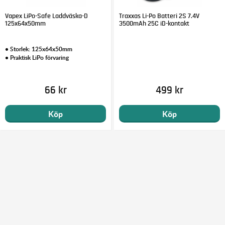
Vapex LiPo-Safe Laddväska-D
Traxxas Li-Po Batteri 2S 7.4V
125x64x50mm
3500mAh 25C iD-kontakt
• Storlek: 125x64x50mm
• Praktisk LiPo förvaring
66 kr
499 kr
Köp
Köp