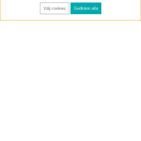
Välj cookies
Godkänn alla
FÅ RYNOS NYHETSBREV
Anmäl
BUTIK & RC-BANA
Öppet i butiken 13-18 måndag-fredag och 10-14 lördag. (Stängt
röda helgdagar).
Annelundsgatan 17B, 749 40 Enköping
service@rynos.se
0171-305 80