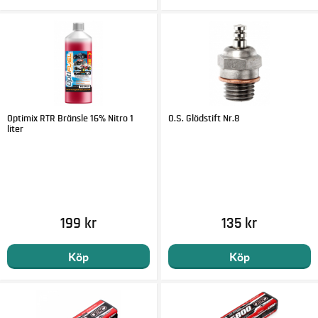
Optimix RTR Bränsle 16% Nitro 1
O.S. Glödstift Nr.8
liter
199 kr
135 kr
Köp
Köp