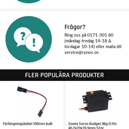
Frågor?
Ring oss på 0171-305 80
(måndag-fredag 14-18 &
lördagar 10-14) eller maila till
service@rynos.se.
FLER POPULÄRA PRODUKTER
Förlängningskabel 100mm bulk
Savöx Servo Budget 8kg 0.15s
40.7x20x39.9mm 52gr