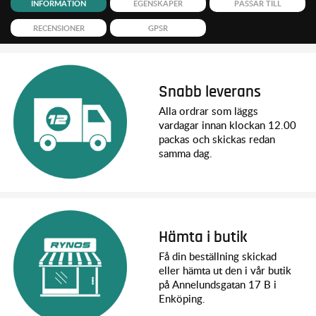
INFORMATION
EGENSKAPER
PASSAR TILL
RECENSIONER
GPSR
Snabb leverans
Alla ordrar som läggs
vardagar innan klockan 12.00
packas och skickas redan
samma dag.
Hämta i butik
Få din beställning skickad
eller hämta ut den i vår butik
på Annelundsgatan 17 B i
Enköping.