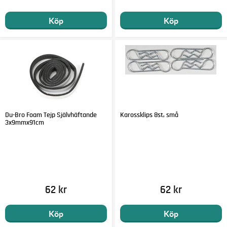
Köp
Köp
Du-Bro Foam Tejp Självhäftande
Karossklips 8st, små
3x9mmx91cm
62 kr
62 kr
Köp
Köp