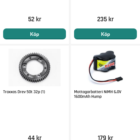
52 kr
235 kr
Köp
Köp
Traxxas Drev 50t 32p (1)
Mottagarbatteri NiMH 6,0V
1600mAh Hump
44 kr
179 kr