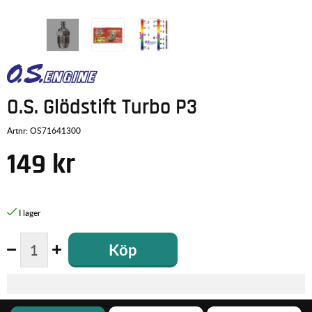
O.S. Glödstift Turbo P3
Artnr:
OS71641300
149
kr
Köp