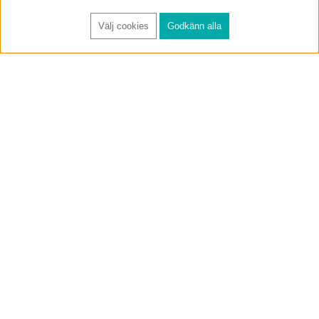
Välj cookies
Godkänn alla
FÅ RYNOS NYHETSBREV
Anmäl
BUTIK & RC-BANA
Öppet i butiken 13-18 måndag-fredag och 10-14 lördag. (Stängt
röda helgdagar).
Annelundsgatan 17B, 749 40 Enköping
service@rynos.se