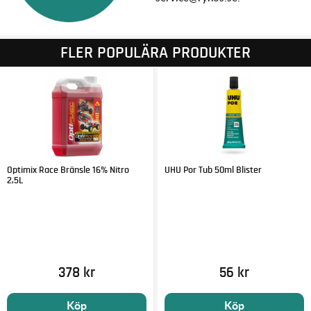
FLER POPULÄRA PRODUKTER
Optimix Race Bränsle 16% Nitro
UHU Por Tub 50ml Blister
2,5L
378 kr
56 kr
Köp
Köp