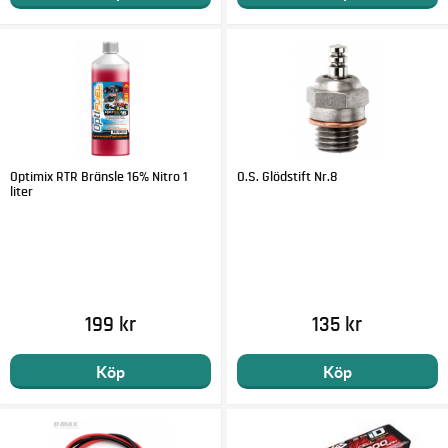
Optimix RTR Bränsle 16% Nitro 1
O.S. Glödstift Nr.8
liter
199 kr
135 kr
Köp
Köp