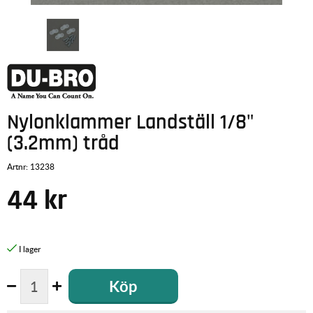
Nylonklammer Landställ 1/8"
(3.2mm) tråd
Artnr:
13238
44
kr
Köp