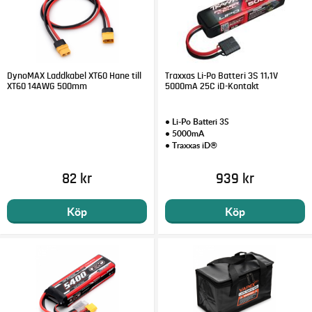
DynoMAX Laddkabel XT60 Hane till
Traxxas Li-Po Batteri 3S 11,1V
XT60 14AWG 500mm
5000mA 25C iD-Kontakt
• Li-Po Batteri 3S
• 5000mA
• Traxxas iD®
82 kr
939 kr
Köp
Köp