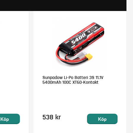
Sunpadow Li-Po Batteri 3S 11.1V
5400mAh 100C XT60-Kontakt
538 kr
Köp
Köp