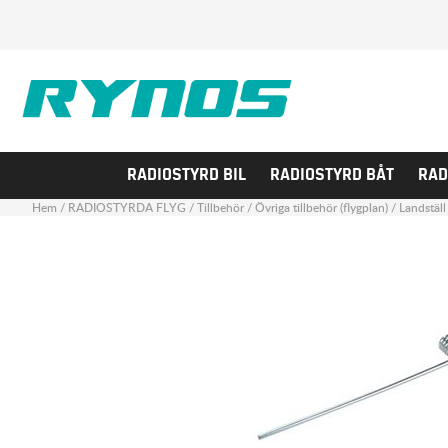
RADIOSTYRD BIL
RADIOSTYRD BÅT
RAD
Hem
/
RADIOSTYRDA FLYG
/
Tillbehör
/
Övriga tillbehör (flygplan)
/
Landställ