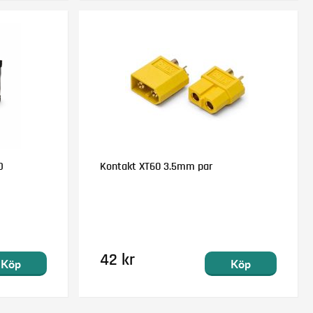
D
Kontakt XT60 3.5mm par
42 kr
Köp
Köp