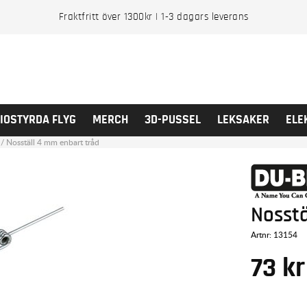
Fraktfritt över 1300kr | 1-3 dagars leverans
IOSTYRDA FLYG
MERCH
3D-PUSSEL
LEKSAKER
ELE
/
Nosställ 4 mm enbart tråd
Nosstä
Artnr:
13154
73
kr