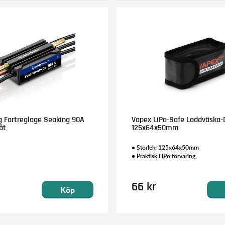
 Fartreglage Seaking 90A
Vapex LiPo-Safe Laddväska-
åt
125x64x50mm
• Storlek: 125x64x50mm
• Praktisk LiPo förvaring
66 kr
Köp