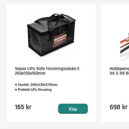
Vapex LiPo Safe Förvaringsväska-E
Hobbywing
260x130x150mm
V4 2-4S B
• Storlek: 260x130x150mm
• Praktisk LiPo förvaring
165 kr
698 kr
Köp