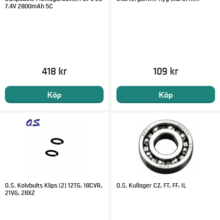
7.4V 2800mAh 5C
418 kr
109 kr
Köp
Köp
O.S. Kolvbults Klips (2) 12TG, 18CVR,
O.S. Kullager CZ, FT, FF, IL
21VG, 28XZ