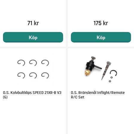
71 kr
175 kr
Köp
Köp
O.S. Kolvbultklips SPEED 21XR-B V3
O.S. Bränslenål Inflight/Remote
(6)
R/C Set