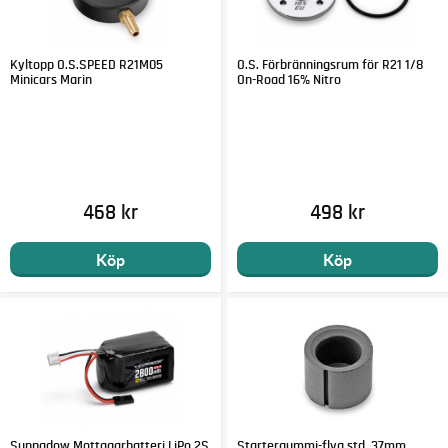
Kyltopp O.S.SPEED R21M05
O.S. Förbränningsrum för R21 1/8
Minicars Marin
On-Road 16% Nitro
468 kr
498 kr
Köp
Köp
Sunpadow Mottagarbatteri LiPo 2S
Startergummi-flyg std. 37mm