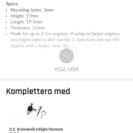
Specs:
Mounting holes: 3mm
Height: 17mm
Length: 19.5mm
Thickness: 12mm
Made for up to 3.5cc engines. If using on larger engines
you might need to drill-out the 1.3mm hole and use M4
nipples with a larger inner dia.
VISA MER
Komplettera med
O.S. Bränslenål Inflight/Remote