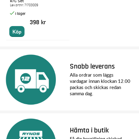
R/C Set
Lev.artnr:
71703009
398 kr
Köp
Snabb leverans
Alla ordrar som läggs
vardagar innan klockan 12.00
packas och skickas redan
samma dag.
Hämta i butik
Få din beställning skickad