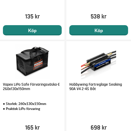
135 kr
538 kr
Köp
Köp
Vapex LiPo Safe Förvaringsväska-E
Hobbywing Fartreglage Seaking
260x130x150mm
90A V4 2-4S Båt
• Storlek: 260x130x150mm
• Praktisk LiPo förvaring
165 kr
698 kr