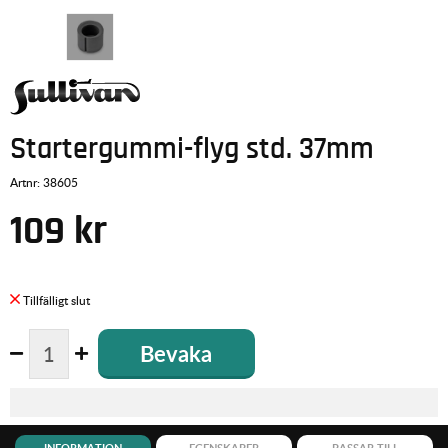
Startergummi-flyg std. 37mm
Artnr:
38605
109
kr
Bevaka
INFORMATION
EGENSKAPER
PASSAR TILL