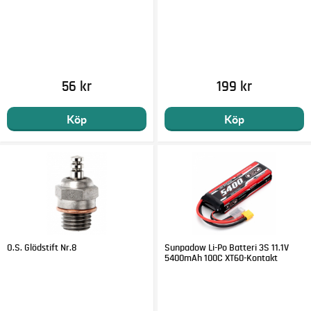
56 kr
199 kr
Köp
Köp
O.S. Glödstift Nr.8
Sunpadow Li-Po Batteri 3S 11.1V
5400mAh 100C XT60-Kontakt