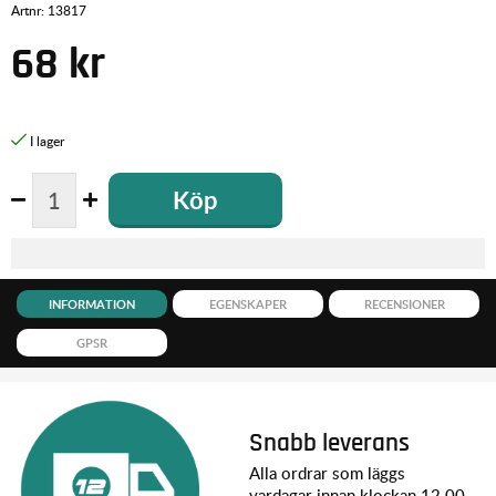
Artnr:
13817
68
kr
Köp
INFORMATION
EGENSKAPER
RECENSIONER
GPSR
Snabb leverans
Alla ordrar som läggs
vardagar innan klockan 12.00