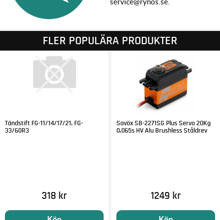
service@rynos.se.
FLER POPULÄRA PRODUKTER
Tändstift FG-11/14/17/21, FG-
Savöx SB-2271SG Plus Servo 20Kg
33/60R3
0,065s HV Alu Brushless Ståldrev
318 kr
1249 kr
Köp
Köp