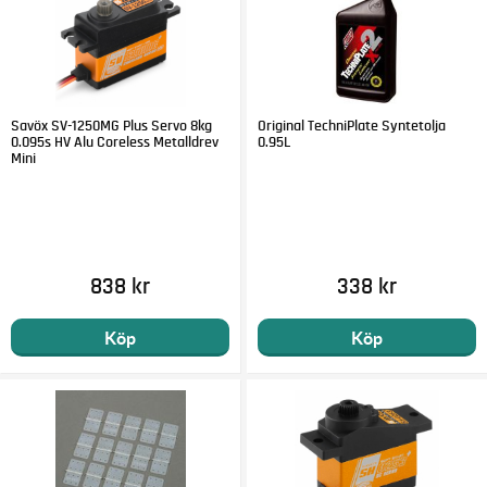
Savöx SV-1250MG Plus Servo 8kg
Original TechniPlate Syntetolja
0.095s HV Alu Coreless Metalldrev
0.95L
Mini
838 kr
338 kr
Köp
Köp