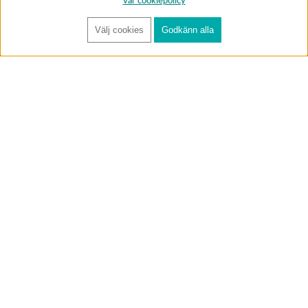
vår cookiepolicy
Välj cookies
Godkänn alla
FÅ RYNOS NYHETSBREV
Anmäl
BUTIK & RC-BANA
Öppet i butiken 13-18 måndag-fredag och 10-14 lördag. (Stängt
röda helgdagar).
Annelundsgatan 17B, 749 40 Enköping
service@rynos.se