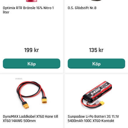
Optimix RTR Bränsle 16% Nitro 1
O.S. Glödstift Nr.8
liter
199 kr
135 kr
Köp
Köp
DynoMAX Laddkabel XT60 Hane till
Sunpadow Li-Po Batteri 3S 11.1V
XT60 14AWG 500mm
5400mAh 100C XT60-Kontakt