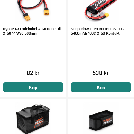
DynoMAX Laddkabel XT60 Hane till
Sunpadow Li-Po Batteri 3S 11.1V
XT60 14AWG 500mm
5400mAh 100C XT60-Kontakt
82 kr
538 kr
Köp
Köp