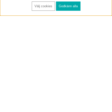
Välj cookies
Godkänn alla
FÅ RYNOS NYHETSBREV
Anmäl
BUTIK & RC-BANA
Öppet i butiken 13-18 måndag-fredag och 10-14 lördag. (Stängt
röda helgdagar).
Annelundsgatan 17B, 749 40 Enköping
service@rynos.se
0171-305 80