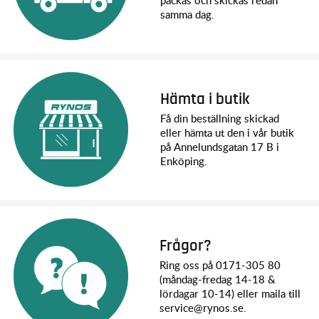
packas och skickas redan
samma dag.
Hämta i butik
Få din beställning skickad
eller hämta ut den i vår butik
på Annelundsgatan 17 B i
Enköping.
Frågor?
Ring oss på 0171-305 80
(måndag-fredag 14-18 &
lördagar 10-14) eller maila till
service@rynos.se.