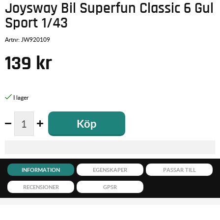
Joysway Bil Superfun Classic 6 Gul
Sport 1/43
Artnr:
JW920109
139
kr
Köp
INFORMATION
EGENSKAPER
PASSAR TILL
RECENSIONER
GPSR