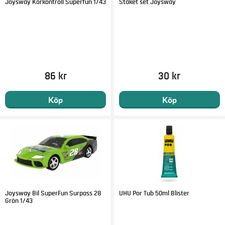
Joysway Körkontroll Superfun 1/43
Staket set Joysway
86 kr
30 kr
Köp
Köp
Joysway Bil SuperFun Surpass 28
UHU Por Tub 50ml Blister
Grön 1/43