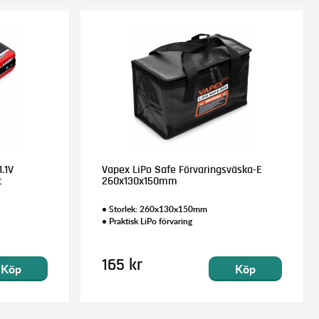
.1V
Vapex LiPo Safe Förvaringsväska-E
t
260x130x150mm
• Storlek: 260x130x150mm
• Praktisk LiPo förvaring
165 kr
Köp
Köp