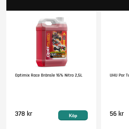
Optimix Race Bränsle 16% Nitro 2,5L
UHU Por T
378 kr
56 kr
Köp