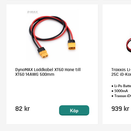
DynoMAX Laddkabel XT60 Hane till
Traxxas Li
XT60 14AWG 500mm
25C iD-Ko
• Li-Po Batte
• 5000mA
• Traxxas i
82 kr
939 kr
Köp