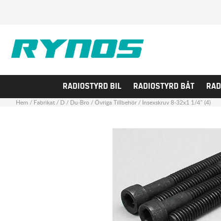
RADIOSTYRD BIL
RADIOSTYRD BÅT
RAD
Hem
/
Fabrikat
/
D
/
Du-Bro
/
Övriga Tillbehör
/
Insexskruv 8-32x1 1/4" (4)