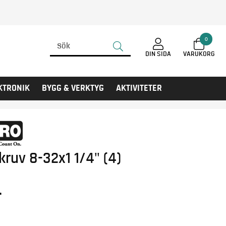
0
DIN SIDA
KTRONIK
BYGG & VERKTYG
AKTIVITETER
kruv 8-32x1 1/4" (4)
r