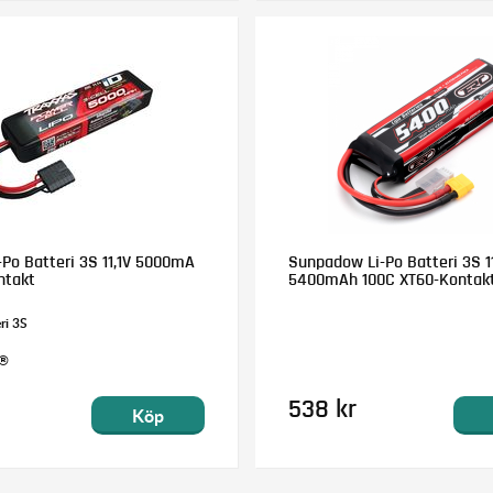
-Po Batteri 3S 11,1V 5000mA
Sunpadow Li-Po Batteri 3S 11
ntakt
5400mAh 100C XT60-Kontak
ri 3S
D®
538 kr
Köp