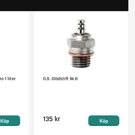
o 1 liter
O.S. Glödstift Nr.8
135 kr
Köp
Köp