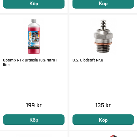
Köp
Köp
Optimix RTR Bränsle 16% Nitro 1
O.S. Glödstift Nr.8
liter
199 kr
135 kr
Köp
Köp