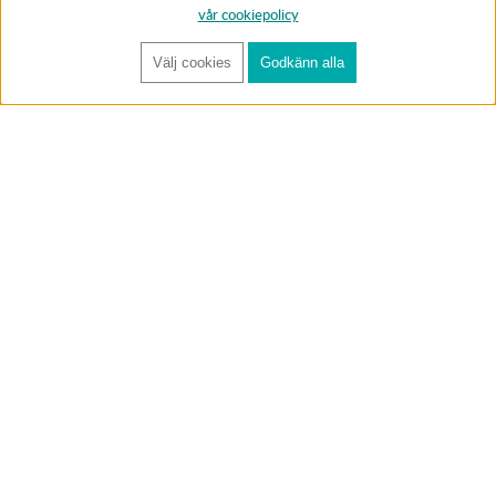
vår cookiepolicy
Välj cookies
Godkänn alla
FÅ RYNOS NYHETSBREV
Anmäl
BUTIK & RC-BANA
Öppet i butiken 13-18 måndag-fredag och 10-14 lördag. (Stängt
röda helgdagar).
Annelundsgatan 17B, 749 40 Enköping