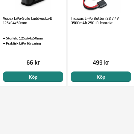
Vapex LiPo-Safe Laddväska-D
Traxxas Li-Po Batteri 2S 7.4V
125x64x50mm
3500mAh 25C iD-kontakt
• Storlek: 125x64x50mm
• Praktisk LiPo förvaring
66 kr
499 kr
Köp
Köp