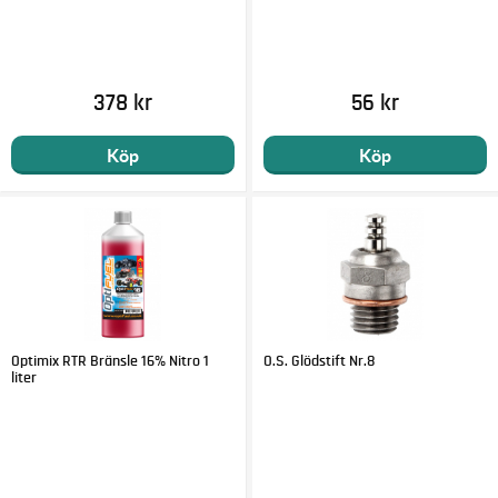
378 kr
56 kr
Köp
Köp
Optimix RTR Bränsle 16% Nitro 1
O.S. Glödstift Nr.8
liter