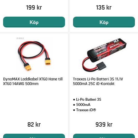
199 kr
135 kr
Köp
Köp
DynoMAX Laddkabel XT60 Hane till
Traxxas Li-Po Batteri 3S 11,1V
XT60 14AWG 500mm
5000mA 25C iD-Kontakt
• Li-Po Batteri 3S
• 5000mA
• Traxxas iD®
82 kr
939 kr