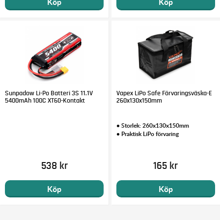
Köp
Köp
Sunpadow Li-Po Batteri 3S 11.1V
Vapex LiPo Safe Förvaringsväska-E
5400mAh 100C XT60-Kontakt
260x130x150mm
• Storlek: 260x130x150mm
• Praktisk LiPo förvaring
538 kr
165 kr
Köp
Köp