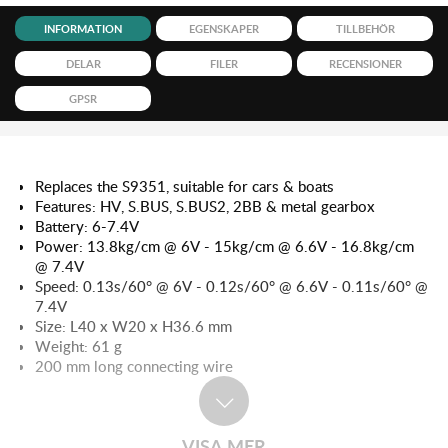
INFORMATION
EGENSKAPER
TILLBEHÖR
DELAR
FILER
RECENSIONER
GPSR
Replaces the S9351, suitable for cars & boats
Features: HV, S.BUS, S.BUS2, 2BB & metal gearbox
Battery: 6-7.4V
Power: 13.8kg/cm @ 6V - 15kg/cm @ 6.6V - 16.8kg/cm
@ 7.4V
Speed: 0.13s/60° @ 6V - 0.12s/60° @ 6.6V - 0.11s/60° @
7.4V
Size: L40 x W20 x H36.6 mm
Weight: 61 g
200 mm long connecting wire
VISA MER