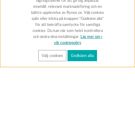
lagringsteknik för att ge dig anpassat
innehåll, relevant marknadsföring och en
bättre upplevelse av Rynos.se. Välj cookies
själv eller klicka på knappen “Godkänn alla”
för att bekräfta samtycke för samtliga
cookies. Du kan när som helst kontrollera
och ändra dina inställningar.
Läs mer om i
vår cookiepolicy
Välj cookies
Godkänn alla
FÅ RYNOS NYHETSBREV
Anmäl