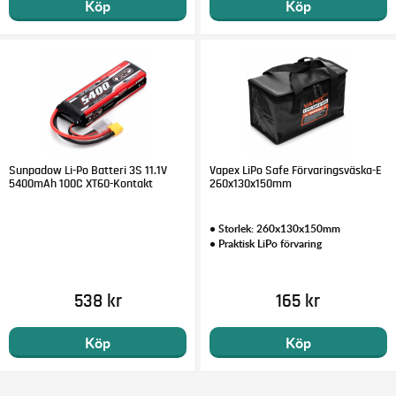
Köp
Köp
Sunpadow Li-Po Batteri 3S 11.1V
Vapex LiPo Safe Förvaringsväska-E
5400mAh 100C XT60-Kontakt
260x130x150mm
• Storlek: 260x130x150mm
• Praktisk LiPo förvaring
538 kr
165 kr
Köp
Köp