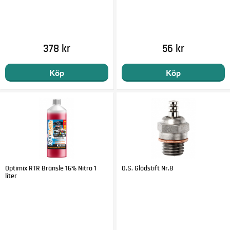
378 kr
56 kr
Köp
Köp
Optimix RTR Bränsle 16% Nitro 1
O.S. Glödstift Nr.8
liter