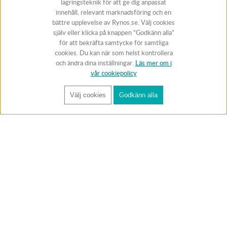
lagringsteknik för att ge dig anpassat
innehåll, relevant marknadsföring och en
bättre upplevelse av Rynos.se. Välj cookies
själv eller klicka på knappen “Godkänn alla”
för att bekräfta samtycke för samtliga
cookies. Du kan när som helst kontrollera
och ändra dina inställningar.
Läs mer om i
vår cookiepolicy
Välj cookies
Godkänn alla
FÅ RYNOS NYHETSBREV
Anmäl