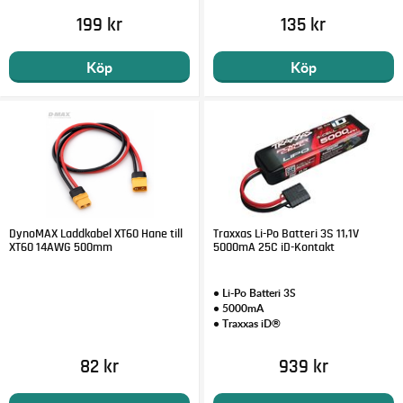
199 kr
135 kr
Köp
Köp
DynoMAX Laddkabel XT60 Hane till
Traxxas Li-Po Batteri 3S 11,1V
XT60 14AWG 500mm
5000mA 25C iD-Kontakt
• Li-Po Batteri 3S
• 5000mA
• Traxxas iD®
82 kr
939 kr