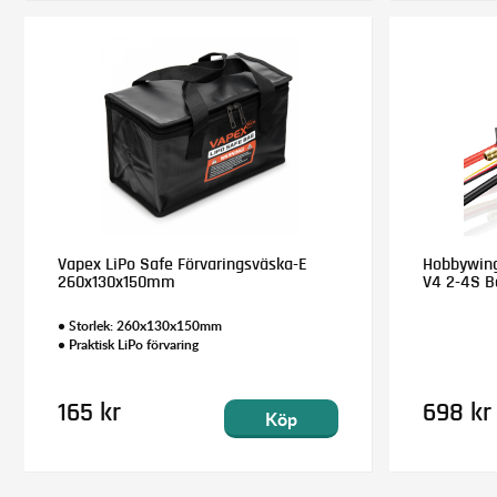
Vapex LiPo Safe Förvaringsväska-E
Hobbywing
260x130x150mm
V4 2-4S B
• Storlek: 260x130x150mm
• Praktisk LiPo förvaring
165 kr
698 kr
Köp