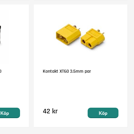
D
Kontakt XT60 3.5mm par
42 kr
Köp
Köp