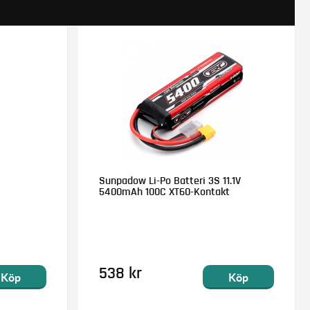
Sunpadow Li-Po Batteri 3S 11.1V
5400mAh 100C XT60-Kontakt
538 kr
Köp
Köp