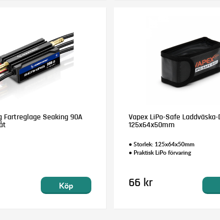
 Fartreglage Seaking 90A
Vapex LiPo-Safe Laddväska-
åt
125x64x50mm
• Storlek: 125x64x50mm
• Praktisk LiPo förvaring
66 kr
Köp