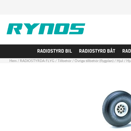
RADIOSTYRD BIL
RADIOSTYRD BÅT
RAD
Hem
/
RADIOSTYRDA FLYG
/
Tillbehör
/
Övriga tillbehör (flygplan)
/
Hjul
/
Hj