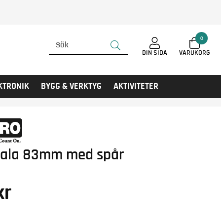
0
DIN SIDA
KTRONIK
BYGG & VERKTYG
AKTIVITETER
skala 83mm med spår
kr