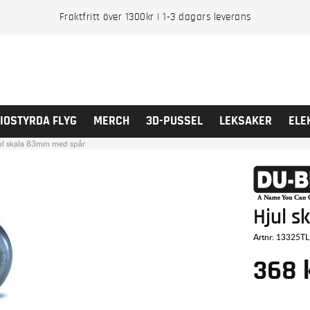
Fraktfritt över 1300kr | 1-3 dagars leverans
IOSTYRDA FLYG
MERCH
3D-PUSSEL
LEKSAKER
ELE
ul skala 83mm med spår
Hjul 
Artnr:
13325TL
368