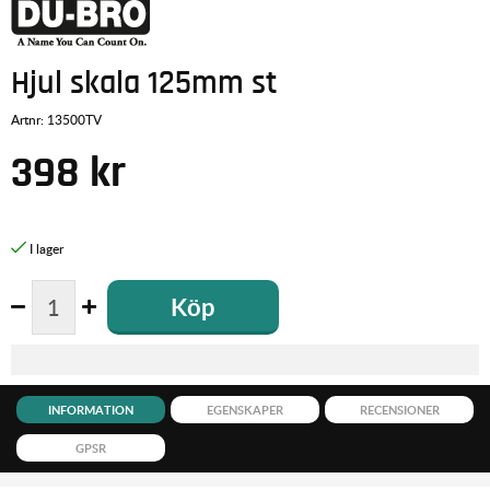
Hjul skala 125mm st
Artnr:
13500TV
398
kr
Köp
INFORMATION
EGENSKAPER
RECENSIONER
GPSR