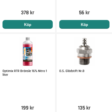
378 kr
56 kr
Köp
Köp
Optimix RTR Bränsle 16% Nitro 1
O.S. Glödstift Nr.8
liter
199 kr
135 kr