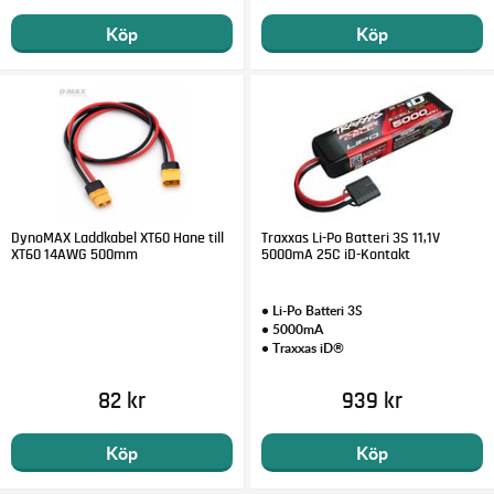
Köp
Köp
DynoMAX Laddkabel XT60 Hane till
Traxxas Li-Po Batteri 3S 11,1V
XT60 14AWG 500mm
5000mA 25C iD-Kontakt
• Li-Po Batteri 3S
• 5000mA
• Traxxas iD®
82 kr
939 kr
Köp
Köp