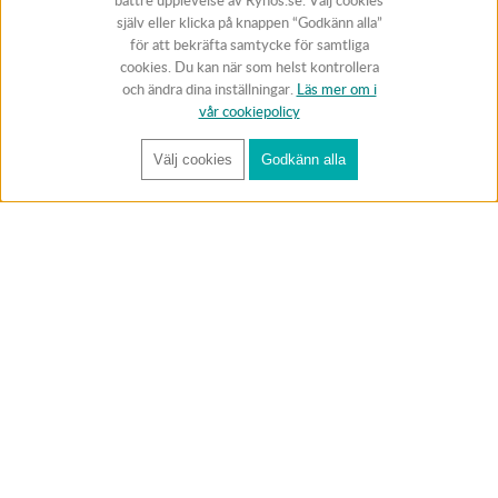
bättre upplevelse av Rynos.se. Välj cookies
själv eller klicka på knappen “Godkänn alla”
för att bekräfta samtycke för samtliga
cookies. Du kan när som helst kontrollera
och ändra dina inställningar.
Läs mer om i
vår cookiepolicy
Välj cookies
Godkänn alla
FÅ RYNOS NYHETSBREV
Anmäl
BUTIK & RC-BANA