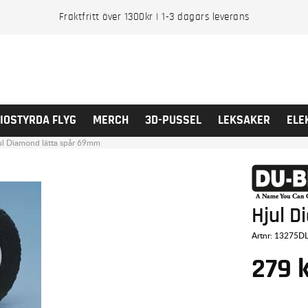
Fraktfritt över 1300kr | 1-3 dagars leverans
IOSTYRDA FLYG
MERCH
3D-PUSSEL
LEKSAKER
ELE
ul Diamond lätta spår 69mm
Hjul 
Artnr:
13275D
279
k