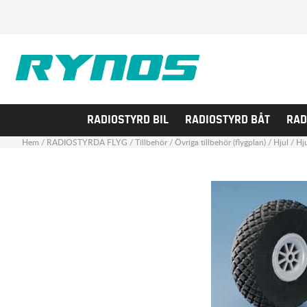
RADIOSTYRD BIL
RADIOSTYRD BÅT
RAD
Hem
/
RADIOSTYRDA FLYG
/
Tillbehör
/
Övriga tillbehör (flygplan)
/
Hjul
/
Hj