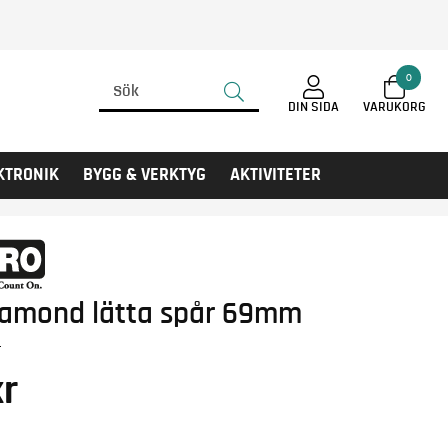
0
DIN SIDA
KTRONIK
BYGG & VERKTYG
AKTIVITETER
Diamond lätta spår 69mm
L
r