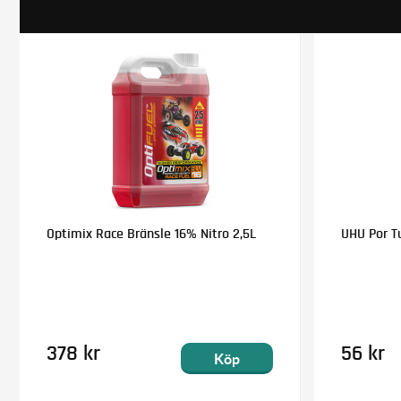
Optimix Race Bränsle 16% Nitro 2,5L
UHU Por T
378 kr
56 kr
Köp