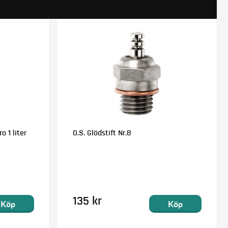
o 1 liter
O.S. Glödstift Nr.8
135 kr
Köp
Köp