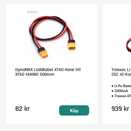
DynoMAX Laddkabel XT60 Hane till
Traxxas Li
XT60 14AWG 500mm
25C iD-Ko
• Li-Po Batte
• 5000mA
• Traxxas i
82 kr
939 kr
Köp