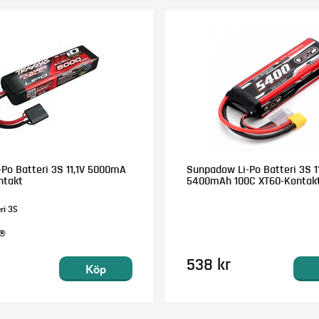
-Po Batteri 3S 11,1V 5000mA
Sunpadow Li-Po Batteri 3S 11
ntakt
5400mAh 100C XT60-Kontak
ri 3S
D®
538 kr
Köp