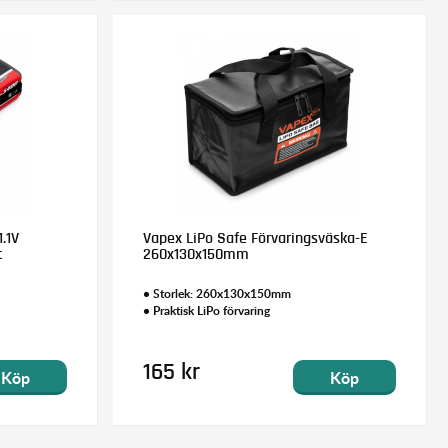
.1V
Vapex LiPo Safe Förvaringsväska-E
t
260x130x150mm
• Storlek: 260x130x150mm
• Praktisk LiPo förvaring
165 kr
Köp
Köp