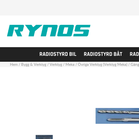
RADIOSTYRD BIL
RADIOSTYRD BÅT
RAD
Hem
/
Bygg & Verktyg
/
Verktyg
/
Meka
/
Övriga Verktyg (Verktyg Meka)
/
Gäng