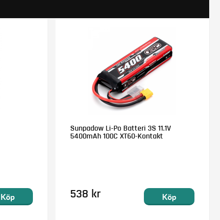
Sunpadow Li-Po Batteri 3S 11.1V
5400mAh 100C XT60-Kontakt
538 kr
Köp
Köp