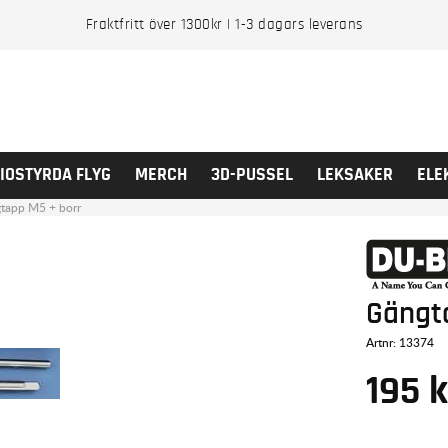
Fraktfritt över 1300kr | 1-3 dagars leverans
IOSTYRDA FLYG
MERCH
3D-PUSSEL
LEKSAKER
ELE
tapp M5 + borr
Gängt
Artnr:
13374
195
k