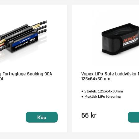
 Fartreglage Seaking 90A
Vapex LiPo-Safe Laddväska-
åt
125x64x50mm
• Storlek: 125x64x50mm
• Praktisk LiPo förvaring
66 kr
Köp