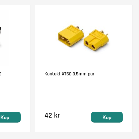
D
Kontakt XT60 3.5mm par
42 kr
Köp
Köp