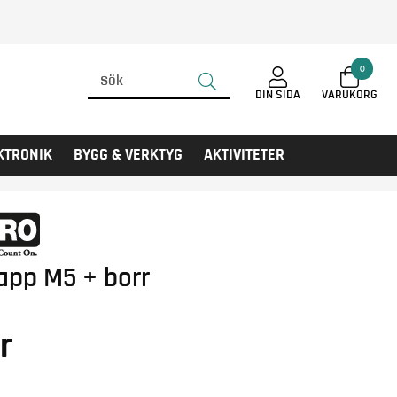
0
DIN SIDA
KTRONIK
BYGG & VERKTYG
AKTIVITETER
app M5 + borr
r