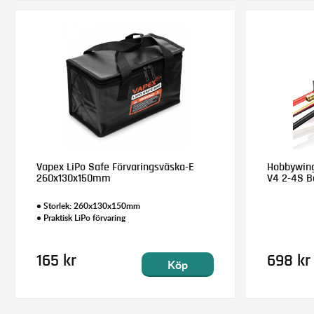
Vapex LiPo Safe Förvaringsväska-E
Hobbywing
260x130x150mm
V4 2-4S B
• Storlek: 260x130x150mm
• Praktisk LiPo förvaring
165 kr
698 kr
Köp