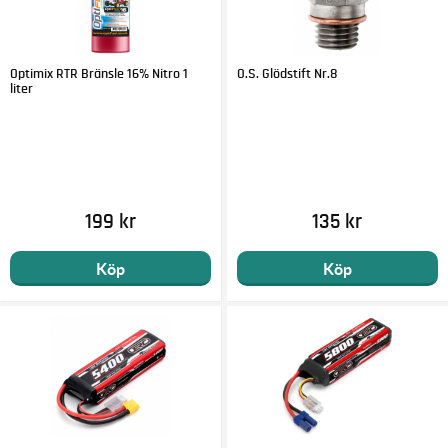
Optimix RTR Bränsle 16% Nitro 1
O.S. Glödstift Nr.8
liter
199 kr
135 kr
Köp
Köp