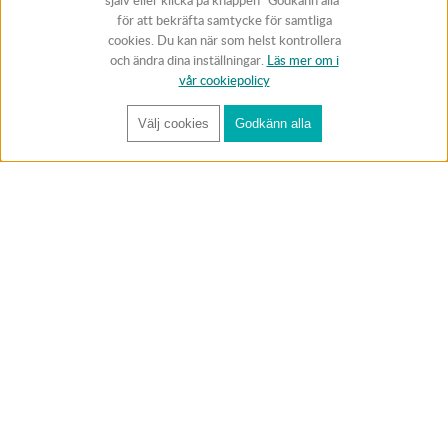
själv eller klicka på knappen “Godkänn alla”
för att bekräfta samtycke för samtliga
cookies. Du kan när som helst kontrollera
och ändra dina inställningar.
Läs mer om i
vår cookiepolicy
Välj cookies
Godkänn alla
FÅ RYNOS NYHETSBREV
Anmäl
BUTIK & RC-BANA
Öppet i butiken 13-18 måndag-fredag och 10-14 lördag. (Stängt