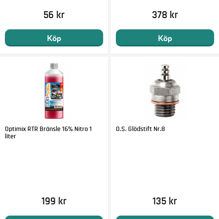
56 kr
378 kr
Köp
Köp
Optimix RTR Bränsle 16% Nitro 1
O.S. Glödstift Nr.8
liter
199 kr
135 kr