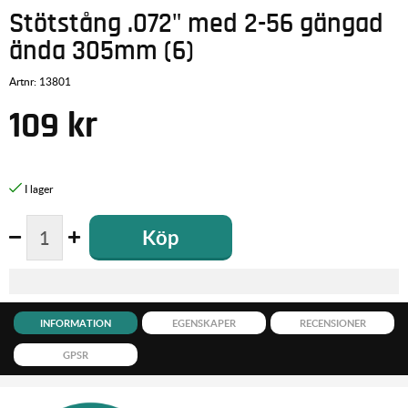
Stötstång .072" med 2-56 gängad
ända 305mm (6)
Artnr:
13801
109
kr
Köp
INFORMATION
EGENSKAPER
RECENSIONER
GPSR