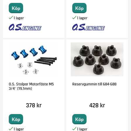
Köp
Köp
O.S. Stolpar Motorfäste M5
Reservgummin till 684-688
3/4'' (19.1mm)
378 kr
428 kr
Köp
Köp