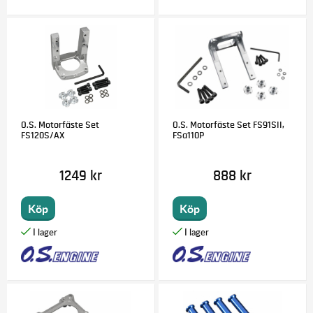
O.S. Motorfäste Set
O.S. Motorfäste Set FS91SII,
FS120S/AX
FSa110P
1249 kr
888 kr
Köp
Köp