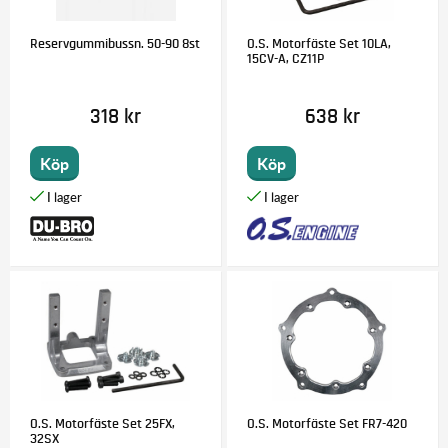
Reservgummibussn. 50-90 8st
O.S. Motorfäste Set 10LA,
15CV-A, CZ11P
318 kr
638 kr
Köp
Köp
O.S. Motorfäste Set 25FX,
O.S. Motorfäste Set FR7-420
32SX