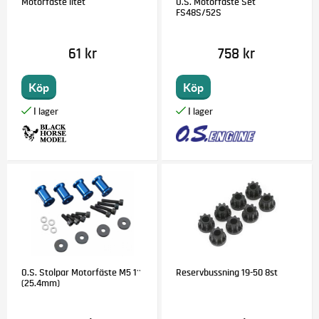
Motorfäste litet
O.S. Motorfäste Set
FS48S/52S
61 kr
758 kr
Köp
Köp
O.S. Stolpar Motorfäste M5 1''
Reservbussning 19-50 8st
(25.4mm)