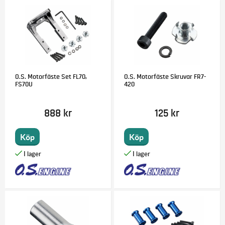
O.S. Motorfäste Set FL70,
O.S. Motorfäste Skruvar FR7-
FS70U
420
888 kr
125 kr
Köp
Köp