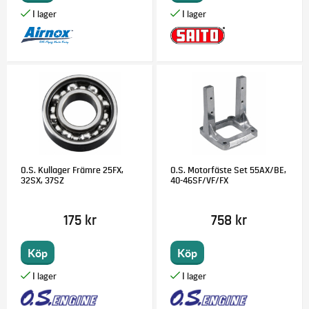
O.S. Kullager Främre 25FX,
O.S. Motorfäste Set 55AX/BE,
32SX, 37SZ
40-46SF/VF/FX
175 kr
758 kr
Köp
Köp