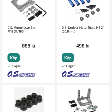
O.S. Motorfäste Set
O.S. Stolpar Motorfäste M5 2"
FT120II/160
(50.8mm)
888 kr
498 kr
Köp
Köp