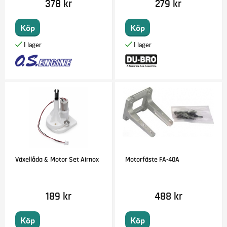
378 kr
279 kr
Köp
Köp
Växellåda & Motor Set Airnox
Motorfäste FA-40A
189 kr
488 kr
Köp
Köp