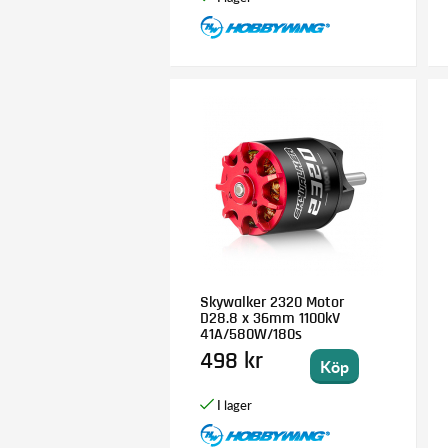
Skywalker 2320 Motor
D28.8 x 36mm 1100kV
41A/580W/180s
498 kr
Köp