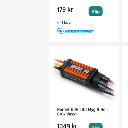
179 kr
Köp
Hornet 80A ESC Flyg & Heli
Brushless*
1349 kr
Köp