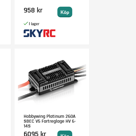
958 kr
Köp
C
Hobbywing Platinum 260A
SBEC V5 Fartreglage HV 6-
14S
6095 kr
Köp