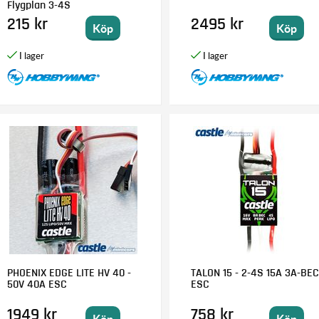
Flygplan 3-4S
215 kr
2495 kr
Köp
Köp
PHOENIX EDGE LITE HV 40 -
TALON 15 - 2-4S 15A 3A-BE
50V 40A ESC
ESC
1949 kr
758 kr
Köp
Köp