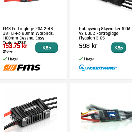
FMS Fartreglage 20A 2-4S
Hobbywing Skywalker 100A
JST Li-Po 80mm Warbirds,
V2 UBEC Fartreglage
1100mm Cessna, Easy
Flygplan 3-6S
Trainer 1280
153.75 kr
598 kr
Köp
Köp
219 kr