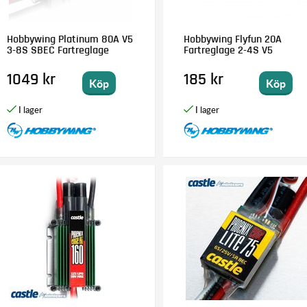
Hobbywing Platinum 80A V5
Hobbywing Flyfun 20A
3-8S SBEC Fartreglage
Fartreglage 2-4S V5
1049 kr
185 kr
Köp
Köp