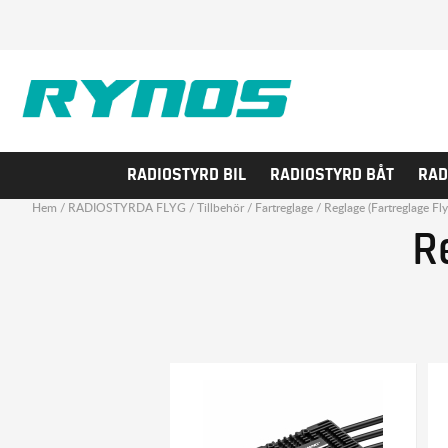
RADIOSTYRD BIL
RADIOSTYRD BÅT
RAD
Hem
/
RADIOSTYRDA FLYG
/
Tillbehör
/
Fartreglage
/
Reglage (Fartreglage Fly
R