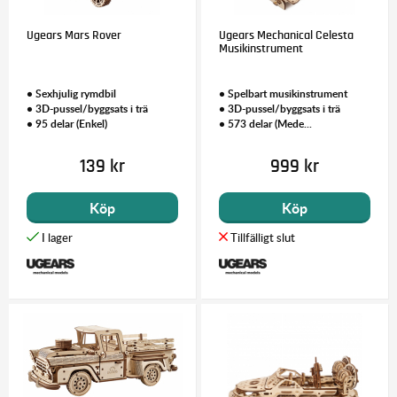
Ugears Mars Rover
Ugears Mechanical Celesta
Musikinstrument
• Sexhjulig rymdbil
• Spelbart musikinstrument
• 3D-pussel/byggsats i trä
• 3D-pussel/byggsats i trä
• 95 delar (Enkel)
• 573 delar (Mede...
139 kr
999 kr
Köp
Köp