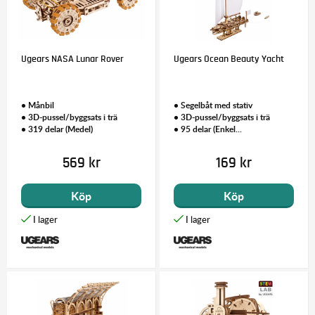
Ugears NASA Lunar Rover
Ugears Ocean Beauty Yacht
• Mån­bil
• Segelbåt med stativ
• 3D-pussel/byggsats i trä
• 3D-pussel/byggsats i trä
• 319 delar (Medel)
• 95 delar (Enkel...
569 kr
169 kr
Köp
Köp