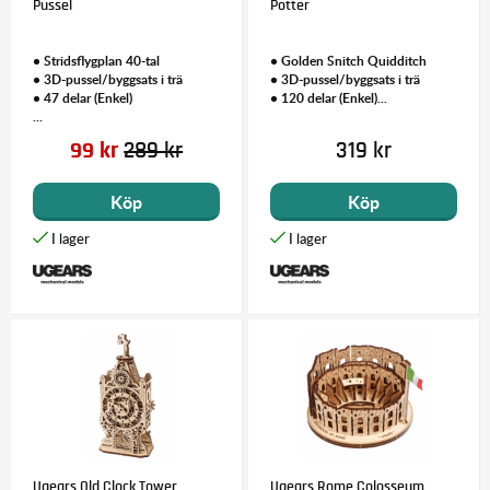
Pussel
Potter
• Stridsflygplan 40-tal
• Golden Snitch Quidditch
• 3D-pussel/byggsats i trä
• 3D-pussel/byggsats i trä
• 47 delar (Enkel)
• 120 delar (Enkel)...
...
99 kr
289 kr
319 kr
Köp
Köp
Ugears Old Clock Tower
Ugears Rome Colosseum