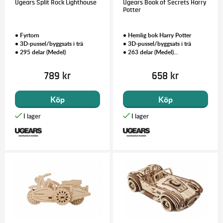
Ugears Split Rock Lighthouse
Ugears Book of Secrets Harry
Potter
• Fyrtorn
• Hemlig bok Harry Potter
• 3D-pussel/byggsats i trä
• 3D-pussel/byggsats i trä
• 295 delar (Medel)
• 263 delar (Medel)...
789 kr
658 kr
Köp
Köp