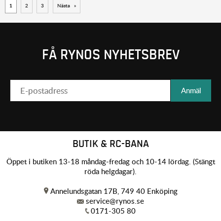
1
2
3
Nästa
»
FÅ RYNOS NYHETSBREV
Anmäl
BUTIK & RC-BANA
Öppet i butiken 13-18 måndag-fredag och 10-14 lördag. (Stängt
röda helgdagar).
Annelundsgatan 17B, 749 40 Enköping
service@rynos.se
0171-305 80