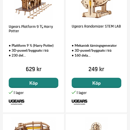
Ugears Randomizer STEM LAB
Ugears Platform 9 ¾ Harry
Potter
• Plattform 9 ¾ (Harry Potter)
• Mekanisk tärningsgenerator
• 3D-pussel/byggsats i trä
• 3D-pussel/byggsats i trä
• 230 del...
• 160 dela...
629 kr
249 kr
Köp
Köp