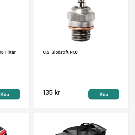
o 1 liter
O.S. Glödstift Nr.8
135 kr
Köp
Köp