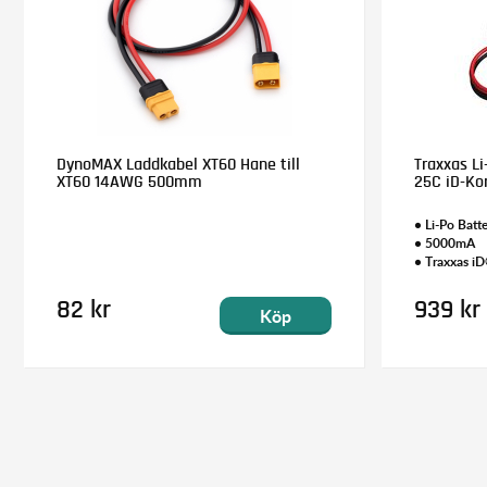
DynoMAX Laddkabel XT60 Hane till
Traxxas Li
XT60 14AWG 500mm
25C iD-Ko
• Li-Po Batte
• 5000mA
• Traxxas i
82 kr
939 kr
Köp