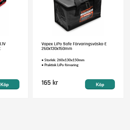
.1V
Vapex LiPo Safe Förvaringsväska-E
t
260x130x150mm
• Storlek: 260x130x150mm
• Praktisk LiPo förvaring
165 kr
Köp
Köp