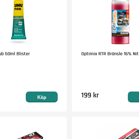
ub 50ml Blister
Optimix RTR Bränsle 16% Nitr
199 kr
Köp