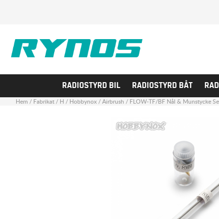
RADIOSTYRD BIL
RADIOSTYRD BÅT
RAD
Hem
/
Fabrikat
/
H
/
Hobbynox
/
Airbrush
/
FLOW-TF/BF Nål & Munstycke Se