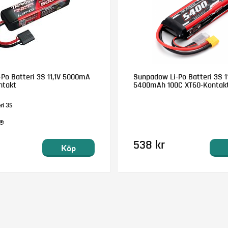
-Po Batteri 3S 11,1V 5000mA
Sunpadow Li-Po Batteri 3S 11
ntakt
5400mAh 100C XT60-Kontak
ri 3S
D®
538 kr
Köp