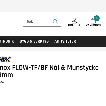
0
DIN SIDA
KTRONIK
BYGG & VERKTYG
AKTIVITETER
nox FLOW-TF/BF Nål & Munstycke
.8mm
02C