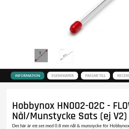
INFORMATION
EGENSKAPER
PASSAR TILL
RECEN
Hobbynox HN002-02C - FL
Nål/Munstycke Sats (ej V2)
Det här är ett set med 0.8 mm nål & munstycke för Hobbyno