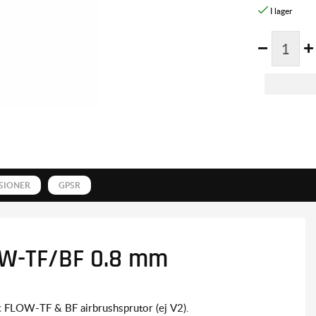
SIONER
GPSR
OW-TF/BF 0.8 mm
x FLOW-TF & BF airbrushsprutor (ej V2).