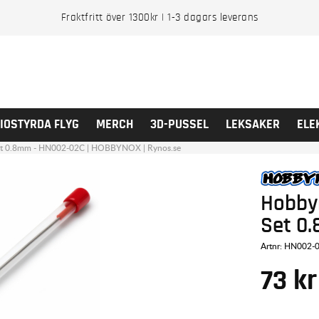
Fraktfritt över 1300kr | 1-3 dagars leverans
IOSTYRDA FLYG
MERCH
3D-PUSSEL
LEKSAKER
ELE
t 0.8mm - HN002-02C | HOBBYNOX | Rynos.se
Hobby
Set 0
Artnr:
HN002-
73
kr