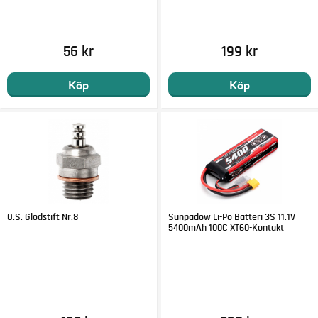
56 kr
199 kr
Köp
Köp
O.S. Glödstift Nr.8
Sunpadow Li-Po Batteri 3S 11.1V
5400mAh 100C XT60-Kontakt