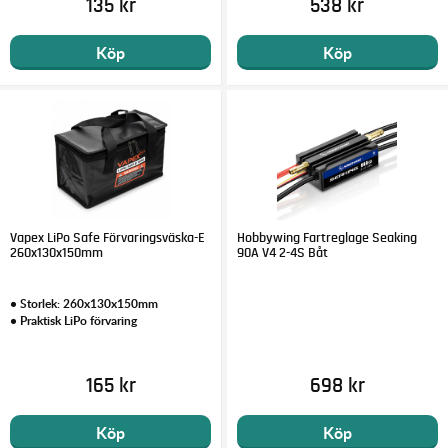
135 kr
538 kr
Köp
Köp
Vapex LiPo Safe Förvaringsväska-E
Hobbywing Fartreglage Seaking
260x130x150mm
90A V4 2-4S Båt
• Storlek: 260x130x150mm
• Praktisk LiPo förvaring
165 kr
698 kr
Köp
Köp