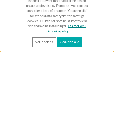
innehåll, relevant marknadsföring och en
bättre upplevelse av Rynos.se. Välj cookies
själv eller klicka på knappen “Godkänn alla”
för att bekräfta samtycke för samtliga
cookies. Du kan när som helst kontrollera
och ändra dina inställningar.
Läs mer om i
vår cookiepolicy
Välj cookies
Godkänn alla
FÅ RYNOS NYHETSBREV
Anmäl