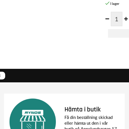
R
Hämta i butik
Få din beställning skickad
eller hämta ut den i vår
butik på Annelundsgatan 17