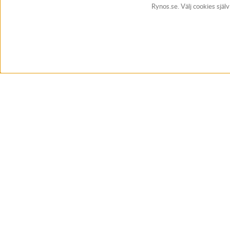
Rynos.se. Välj cookies själ
BUTIK & RC-BANA
Öppet i butiken 13-18 måndag-fredag och 10-