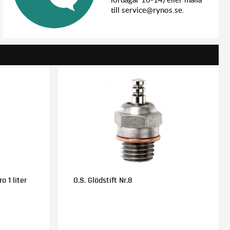
till service@rynos.se.
o 1 liter
O.S. Glödstift Nr.8