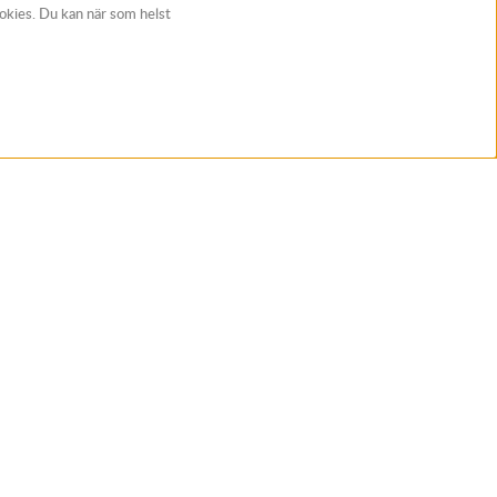
ookies. Du kan när som helst
t
Följ Rynos
ans