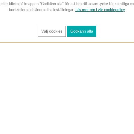
v eller klicka på knappen “Godkänn alla” för att bekräfta samtycke för samtliga c
kontrollera och ändra dina inställningar.
Läs mer om i vår cookiepolicy
Välj cookies
Godkänn alla
FÅ RYNOS NYHETSBREV
Anmäl
KUNDTJÄNST
Handla trygg
Om oss
✔ 1-3 dagars lever