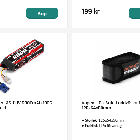
199 kr
Köp
eri 3S 11,1V 5800mAh 100C
Vapex LiPo-Safe Laddväska-
akt
125x64x50mm
• Storlek: 125x64x50mm
• Praktisk LiPo förvaring