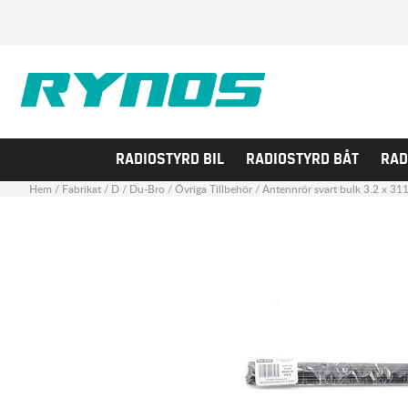
RADIOSTYRD BIL
RADIOSTYRD BÅT
RAD
Hem
/
Fabrikat
/
D
/
Du-Bro
/
Övriga Tillbehör
/
Antennrör svart bulk 3.2 x 31