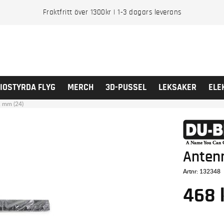
Fraktfritt över 1300kr | 1-3 dagars leverans
IOSTYRDA FLYG
MERCH
3D-PUSSEL
LEKSAKER
ELE
1 mm (24)
Antenn
Artnr:
132348
468