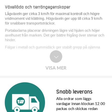
Växellåda och terrängegenskaper
Lågväxeln ger cirka 3 km/h för maximal kontroll och högre
vridmoment vid klättring. Högväxeln ger upp till cirka 9 km/h
för snabbare transportsträckor.
Portalaxlarna placerar drivningen lägre vid hjulen och höjer
axelhuset från marken. Det ger bättre frigång över stenar och
hinder.
Fälgar i metall och gummidäck ger stabilt grepp på ojämna
underlag.
Belysning och kontroll
VISA MER
Integrerad LED-belysning runt om på modellen gör den synlig
även i svagare ljus och ger ett mer realistiskt utseende.
Full proportionell styrning och gas gör det möjligt att köra
långsamt och kontrollerat över hinder.
Snabb leverans
Räckvidden är upp till cirka 60 meter beroende på omgivning.
Alla ordrar som läggs
vardagar innan klockan 12.00
Batteri och körtid
packas och skickas redan
Det medföljande 2S 7,4V 350mAh LiPo-batteriet ger upp till