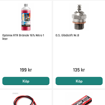
Optimix RTR Bränsle 16% Nitro 1
O.S. Glödstift Nr.8
liter
199 kr
135 kr
Köp
Köp