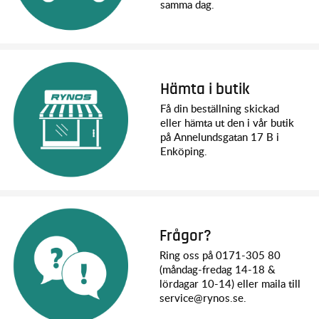
samma dag.
cirka 60 minuters körtid i lågväxel och cirka 30 minuter i
högväxel. Laddning sker via USB och tar ungefär 1 timme.
LiPo-batteriet ger stabil effekt under belastning och är
anpassat för modellens lågfartsorienterade användning.
Hämta i butik
Användningsområde
Få din beställning skickad
WL 184021 är avsedd för rock crawling och trail-körning där
eller hämta ut den i vår butik
kontroll och klätterförmåga är viktigare än topphastighet. Den
på Annelundsgatan 17 B i
lämpar sig för körning över sten, rötter och andra hinder i
naturen.
Enköping.
Modellen passar både nybörjare som vill prova crawling och
mer erfarna förare som söker en kompakt 1:18-modell med
tvåväxlad drivlina.
Vad ingår
Frågor?
WL 184021 RC crawler (RTR).
Ring oss på 0171-305 80
2S 7,4V 350mAh LiPo-batteri.
(måndag-fredag 14-18 &
lördagar 10-14) eller maila till
USB-laddare.
service@rynos.se.
För vem passar den?