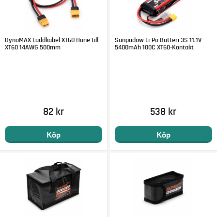
DynoMAX Laddkabel XT60 Hane till
Sunpadow Li-Po Batteri 3S 11.1V
XT60 14AWG 500mm
5400mAh 100C XT60-Kontakt
82 kr
538 kr
Köp
Köp