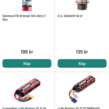
Optimix RTR Bränsle 16% Nitro 1
O.S. Glödstift Nr.8
liter
199 kr
135 kr
Köp
Köp
Sunpadow Li-Po Batteri 3S 11.1V
Li-Po Batteri 3S 11,1V 5800mAh