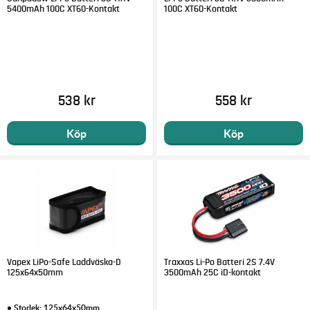
5400mAh 100C XT60-Kontakt
100C XT60-Kontakt
538 kr
558 kr
Köp
Köp
Vapex LiPo-Safe Laddväska-D
Traxxas Li-Po Batteri 2S 7.4V
125x64x50mm
3500mAh 25C iD-kontakt
• Storlek: 125x64x50mm