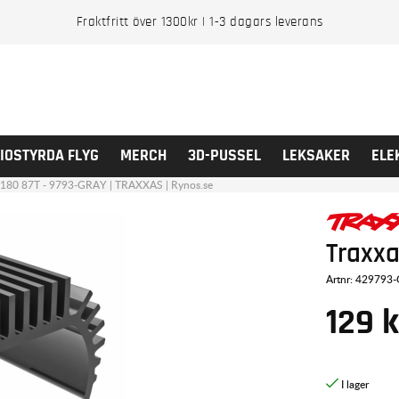
Fraktfritt över 1300kr | 1-3 dagars leverans
IOSTYRDA FLYG
MERCH
3D-PUSSEL
LEKSAKER
ELE
an 180 87T - 9793-GRAY | TRAXXAS | Rynos.se
Traxxa
Artnr:
429793
129
k