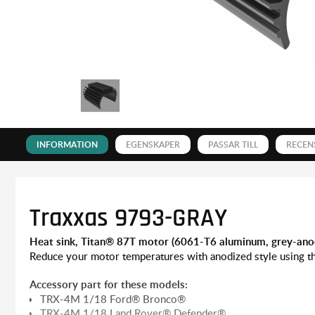
INFORMATION
EGENSKAPER
PASSAR TILL
RECEN
Traxxas 9793-GRAY
Heat sink, Titan® 87T motor (6061-T6 aluminum, grey-ano
Reduce your motor temperatures with anodized style using t
Accessory part for these models:
TRX-4M 1/18 Ford® Bronco®
TRX-4M 1/18 Land Rover® Defender®