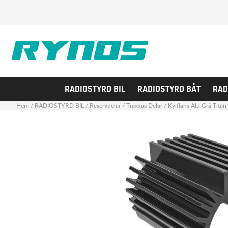
RADIOSTYRD BIL
RADIOSTYRD BÅT
RAD
Hem
/
RADIOSTYRD BIL
/
Reservdelar
/
Traxxas Delar
/
Kylfläns Alu Grå Tit