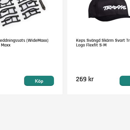
reddningssats (WideMaxx)
Keps Svängd Skärm Svart T
i Maxx
Logo Flexfit S-M
269 kr
Köp