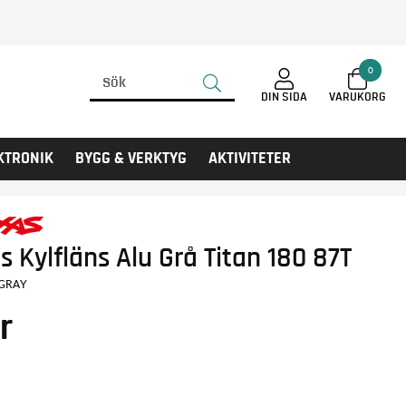
0
DIN SIDA
KTRONIK
BYGG & VERKTYG
AKTIVITETER
s Kylfläns Alu Grå Titan 180 87T
-GRAY
r