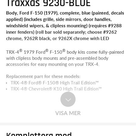
Traxxas 9230-BLUE
Body, Ford F-150 (1979), complete, blue (painted, decals
applied) (includes grille, side mirrors, door handles,
windshield wipers, & clipless mounting) (requires #9288
inner fenders) (roll bar sold separately; choose #9262
chrome, 9262R black, or 9262X chrome with LED
®
®
®
TRX-4
1979 Ford
F-150
body kits come fully-painted
with clipless body mounts and pre-assembled body
accessories for easy mounting on your TRX-4.
Replacement part for these models:
TRX-4® Ford® F-150® High Trail Edition™
TRX-4® Chevrolet® K10 High Trail Edition™
VISA MER