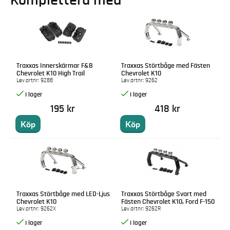
Komplettera med
Traxxas Innerskärmar F&B
Traxxas Störtbåge med Fästen
Chevrolet K10 High Trail
Chevrolet K10
Lev.artnr:
9288
Lev.artnr:
9262
195 kr
418 kr
Köp
Köp
Traxxas Störtbåge med LED-Ljus
Traxxas Störtbåge Svart med
Chevrolet K10
Fästen Chevrolet K10, Ford F-150
Lev.artnr:
9262X
Lev.artnr:
9262R