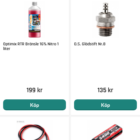
Optimix RTR Bränsle 16% Nitro 1
O.S. Glödstift Nr.8
liter
199 kr
135 kr
Köp
Köp