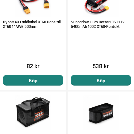
DynoMAX Laddkabel XT60 Hane till
Sunpadow Li-Po Batteri 3S 11.1V
XT60 14AWG 500mm
5400mAh 100C XT60-Kontakt
82 kr
538 kr
Köp
Köp