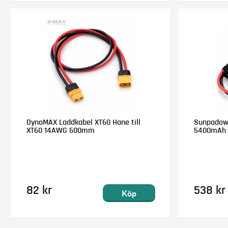
DynoMAX Laddkabel XT60 Hane till
Sunpadow L
XT60 14AWG 500mm
5400mAh 
82 kr
538 kr
Köp