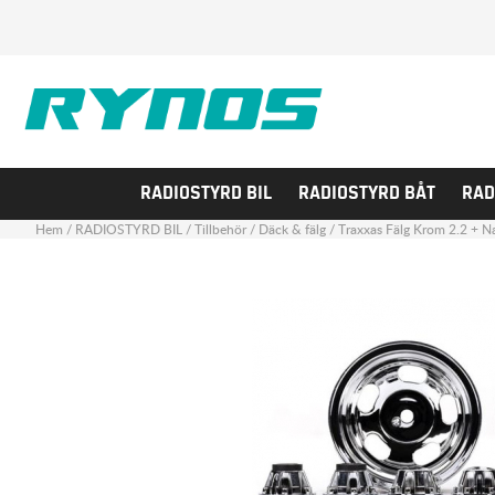
RADIOSTYRD BIL
RADIOSTYRD BÅT
RAD
Hem
/
RADIOSTYRD BIL
/
Tillbehör
/
Däck & fälg
/
Traxxas Fälg Krom 2.2 + Na