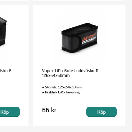
äska-E
Vapex LiPo-Safe Laddväska-D
125x64x50mm
• Storlek: 125x64x50mm
• Praktisk LiPo förvaring
66 kr
Köp
Köp