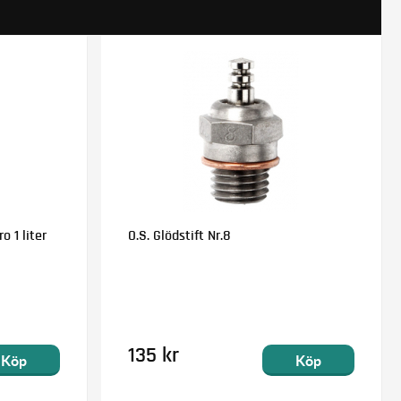
o 1 liter
O.S. Glödstift Nr.8
135 kr
Köp
Köp