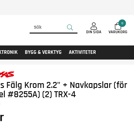
0
DIN SIDA
KTRONIK
BYGG & VERKTYG
AKTIVITETER
s Fälg Krom 2.2" + Navkapslar (för
el #8255A) (2) TRX-4
X
r