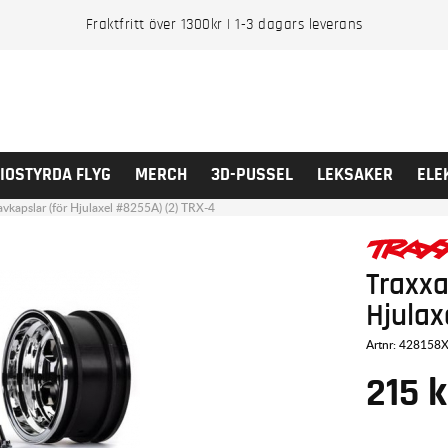
Fraktfritt över 1300kr | 1-3 dagars leverans
IOSTYRDA FLYG
MERCH
3D-PUSSEL
LEKSAKER
ELE
vkapslar (för Hjulaxel #8255A) (2) TRX-4
Traxxa
Hjulax
Artnr:
428158
215
k