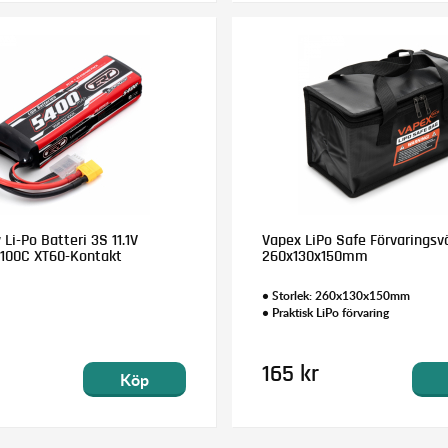
i-Po Batteri 3S 11.1V
Vapex LiPo Safe Förvaringsv
100C XT60-Kontakt
260x130x150mm
• Storlek: 260x130x150mm
• Praktisk LiPo förvaring
165 kr
Köp