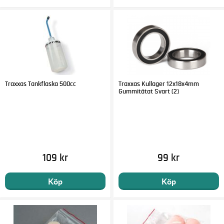
Traxxas Tankflaska 500cc
Traxxas Kullager 12x18x4mm
Gummitätat Svart (2)
109 kr
99 kr
Köp
Köp