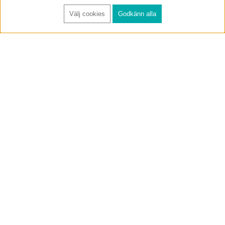
Välj cookies
Godkänn alla
FÅ RYNOS NYHETSBREV
Anmäl
BUTIK & RC-BANA
Öppet i butiken 13-18 måndag-fredag och 10-14 lördag. (Stängt
röda helgdagar).
Annelundsgatan 17B, 749 40 Enköping
service@rynos.se
0171-305 80