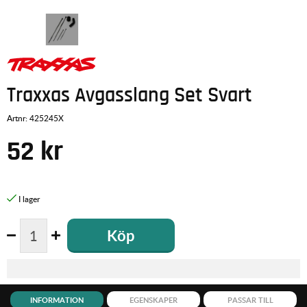
Traxxas Avgasslang Set Svart
Artnr:
425245X
52
kr
Köp
INFORMATION
EGENSKAPER
PASSAR TILL