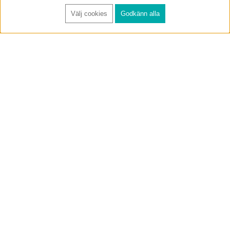
Välj cookies
Godkänn alla
FÅ RYNOS NYHETSBREV
Anmäl
BUTIK & RC-BANA
Öppet i butiken 13-18 måndag-fredag och 10-14 lördag. (Stängt
röda helgdagar).
Annelundsgatan 17B, 749 40 Enköping
service@rynos.se
0171-305 80