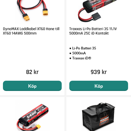
DynoMAX Laddkabel XT60 Hane till
Traxxas Li-Po Batteri 3S 11,1V
XT60 14AWG 500mm
5000mA 25C iD-Kontakt
• Li-Po Batteri 3S
• 5000mA
• Traxxas iD®
82 kr
939 kr
Köp
Köp