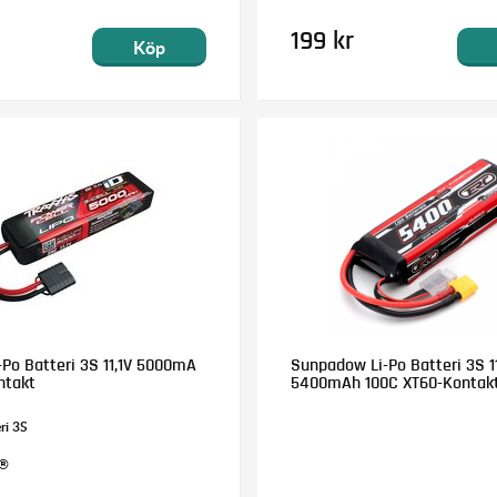
199 kr
Köp
-Po Batteri 3S 11,1V 5000mA
Sunpadow Li-Po Batteri 3S 11
ntakt
5400mAh 100C XT60-Kontak
ri 3S
D®