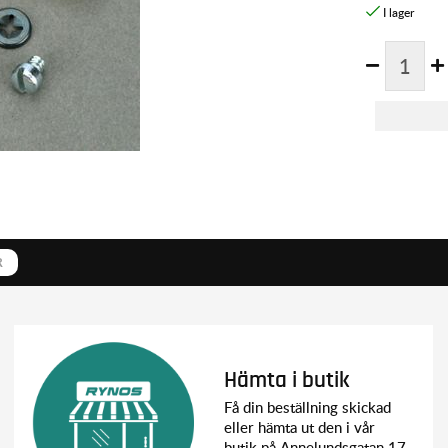
R
Hämta i butik
Få din beställning skickad
eller hämta ut den i vår
butik på Annelundsgatan 17