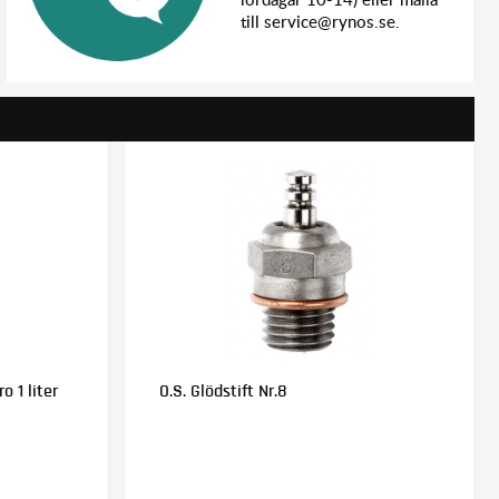
till service@rynos.se.
o 1 liter
O.S. Glödstift Nr.8