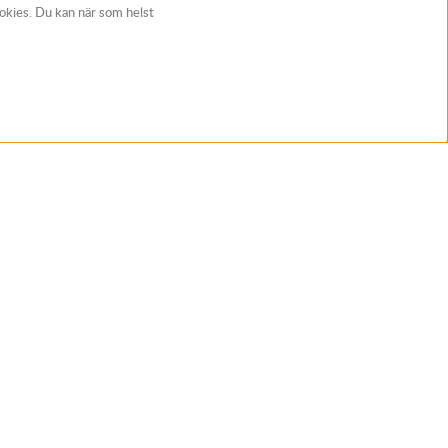
ookies. Du kan när som helst
t
Följ Rynos
ans