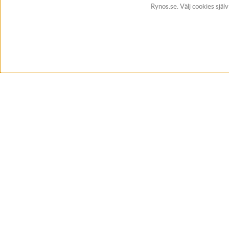
Rynos.se. Välj cookies själ
BUTIK & RC-BANA
Öppet i butiken 13-18 måndag-fredag och 10-