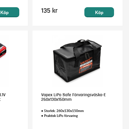
135 kr
Köp
Köp
.1V
Vapex LiPo Safe Förvaringsväska-E
t
260x130x150mm
• Storlek: 260x130x150mm
• Praktisk LiPo förvaring