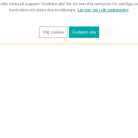
v eller klicka på knappen “Godkänn alla” för att bekräfta samtycke för samtliga c
kontrollera och ändra dina inställningar.
Läs mer om i vår cookiepolicy
Välj cookies
Godkänn alla
FÅ RYNOS NYHETSBREV
Anmäl
KUNDTJÄNST
Handla trygg
Om oss
✔ 1-3 dagars lever