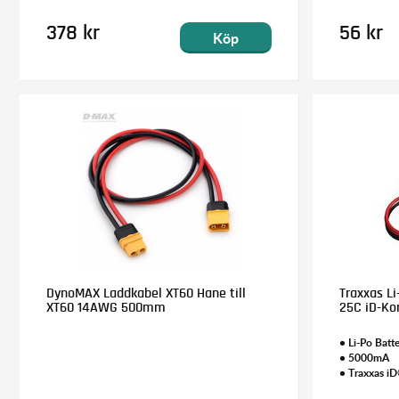
378 kr
56 kr
Köp
DynoMAX Laddkabel XT60 Hane till
Traxxas Li
XT60 14AWG 500mm
25C iD-Ko
• Li-Po Batte
• 5000mA
• Traxxas i