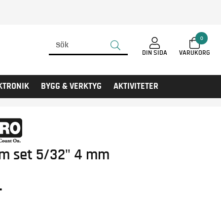
0
DIN SIDA
KTRONIK
BYGG & VERKTYG
AKTIVITETER
rm set 5/32" 4 mm
r