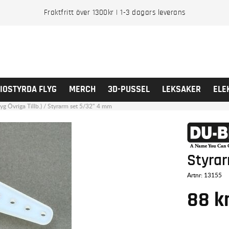
Fraktfritt över 1300kr | 1-3 dagars leverans
IOSTYRDA FLYG
MERCH
3D-PUSSEL
LEKSAKER
ELE
yg Övriga Tillb.)
/
Styrarm set 5/32" 4 mm
Styra
Artnr:
13155
88
k