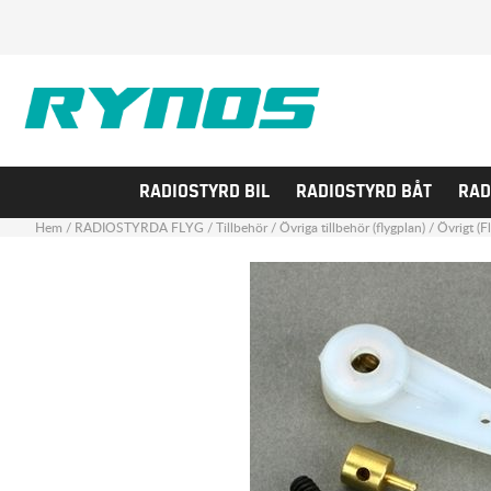
RADIOSTYRD BIL
RADIOSTYRD BÅT
RAD
Hem
/
RADIOSTYRDA FLYG
/
Tillbehör
/
Övriga tillbehör (flygplan)
/
Övrigt (Fl