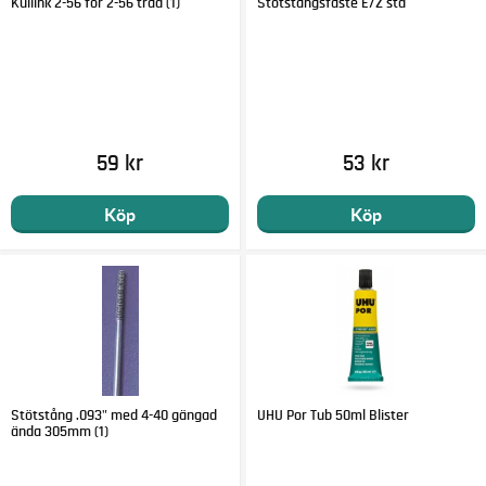
Kullink 2-56 för 2-56 tråd (1)
Stötstångsfäste E/Z std
59 kr
53 kr
Köp
Köp
Stötstång .093" med 4-40 gängad
UHU Por Tub 50ml Blister
ända 305mm (1)