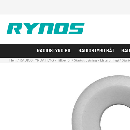
RADIOSTYRD BIL
RADIOSTYRD BÅT
RAD
Hem
/
RADIOSTYRDA FLYG
/
Tillbehör
/
Startutrustning
/
Elstart (Flyg)
/
Start