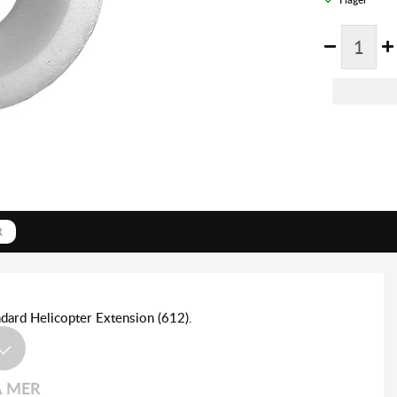
R
ndard Helicopter Extension (612).
A MER