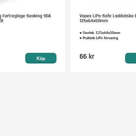
 Fartreglage Seaking 90A
Vapex LiPo-Safe Laddväska-
åt
125x64x50mm
• Storlek: 125x64x50mm
• Praktisk LiPo förvaring
66 kr
Köp