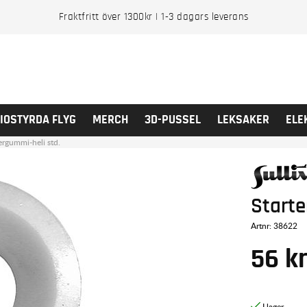
Fraktfritt över 1300kr | 1-3 dagars leverans
IOSTYRDA FLYG
MERCH
3D-PUSSEL
LEKSAKER
ELE
ergummi-heli std.
Starte
Artnr:
38622
56
k