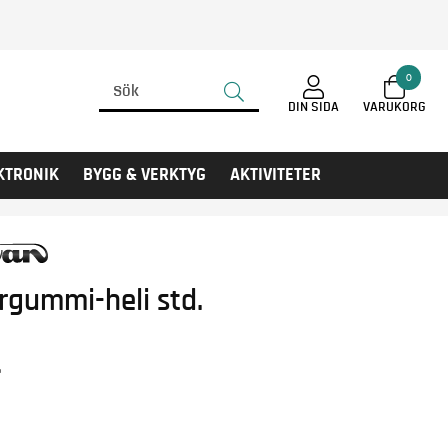
0
DIN SIDA
KTRONIK
BYGG & VERKTYG
AKTIVITETER
rgummi-heli std.
r