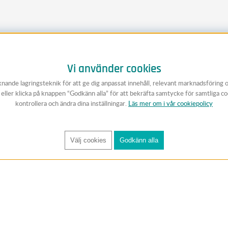
Vi använder cookies
knande lagringsteknik för att ge dig anpassat innehåll, relevant marknadsföring 
v eller klicka på knappen “Godkänn alla” för att bekräfta samtycke för samtliga c
kontrollera och ändra dina inställningar.
Läs mer om i vår cookiepolicy
Välj cookies
Godkänn alla
FÅ RYNOS NYHETSBREV