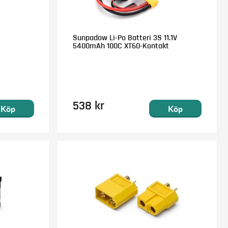
Sunpadow Li-Po Batteri 3S 11.1V
5400mAh 100C XT60-Kontakt
538 kr
Köp
Köp