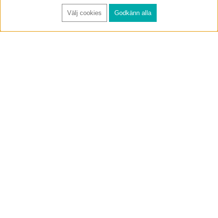
Välj cookies
Godkänn alla
FÅ RYNOS NYHETSBREV
Anmäl
BUTIK & RC-BANA
Öppet i butiken 13-18 måndag-fredag och 10-14 lördag. (Stängt
röda helgdagar).
Annelundsgatan 17B, 749 40 Enköping
service@rynos.se
0171-305 80