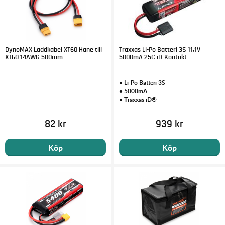
DynoMAX Laddkabel XT60 Hane till
Traxxas Li-Po Batteri 3S 11,1V
XT60 14AWG 500mm
5000mA 25C iD-Kontakt
• Li-Po Batteri 3S
• 5000mA
• Traxxas iD®
82 kr
939 kr
Köp
Köp